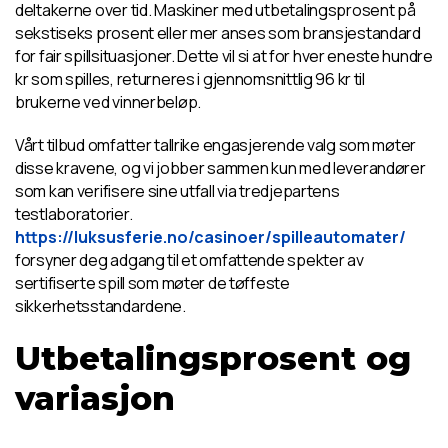
deltakerne over tid. Maskiner med utbetalingsprosent på
sekstiseks prosent eller mer anses som bransjestandard
for fair spillsituasjoner. Dette vil si at for hver eneste hundre
kr som spilles, returneres i gjennomsnittlig 96 kr til
brukerne ved vinnerbeløp.
Vårt tilbud omfatter tallrike engasjerende valg som møter
disse kravene, og vi jobber sammen kun med leverandører
som kan verifisere sine utfall via tredjepartens
testlaboratorier.
https://luksusferie.no/casinoer/spilleautomater/
forsyner deg adgang til et omfattende spekter av
sertifiserte spill som møter de tøffeste
sikkerhetsstandardene.
Utbetalingsprosent og
variasjon