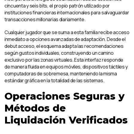
cincuenta y seis bits, el propio patrón utilizado por
instituciones financieras internacionales para salvaguardar
transacciones millonarias diariamente.
Cualquier jugador que se suma a esta familia recibe acceso
inmediato a opciones avanzadas de adaptación. Desde el
debut acceso, el esquema adapta las recomendaciones
según gustos individuales, construyendo un camino
exclusivo por las zonas virtuales. Esta interfaz responde
de manera fluida en equipos móviles, dispositivos táctiles y
computadoras de sobremesa, manteniendo la misma
estándar gráfica en la totalidad de las sistemas.
Operaciones Seguras y
Métodos de
Liquidación Verificados