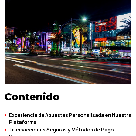
Contenido
Experiencia de Apuestas Personalizada en Nuestra
Plataforma
Transacciones Seguras y Métodos de Pago