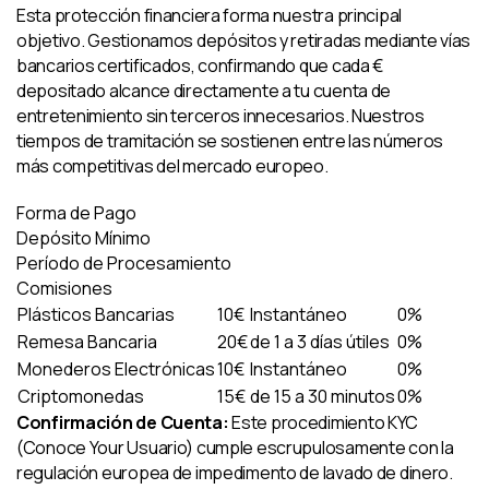
Esta protección financiera forma nuestra principal
objetivo. Gestionamos depósitos y retiradas mediante vías
bancarios certificados, confirmando que cada €
depositado alcance directamente a tu cuenta de
entretenimiento sin terceros innecesarios. Nuestros
tiempos de tramitación se sostienen entre las números
más competitivas del mercado europeo.
Forma de Pago
Depósito Mínimo
Período de Procesamiento
Comisiones
Plásticos Bancarias
10€
Instantáneo
0%
Remesa Bancaria
20€
de 1 a 3 días útiles
0%
Monederos Electrónicas
10€
Instantáneo
0%
Criptomonedas
15€
de 15 a 30 minutos
0%
Confirmación de Cuenta:
Este procedimiento KYC
(Conoce Your Usuario) cumple escrupulosamente con la
regulación europea de impedimento de lavado de dinero.