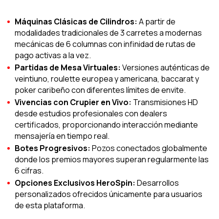
Máquinas Clásicas de Cilindros:
A partir de
modalidades tradicionales de 3 carretes a modernas
mecánicas de 6 columnas con infinidad de rutas de
pago activas a la vez.
Partidas de Mesa Virtuales:
Versiones auténticas de
veintiuno, roulette europea y americana, baccarat y
poker caribeño con diferentes límites de envite.
Vivencias con Crupier en Vivo:
Transmisiones HD
desde estudios profesionales con dealers
certificados, proporcionando interacción mediante
mensajería en tiempo real.
Botes Progresivos:
Pozos conectados globalmente
donde los premios mayores superan regularmente las
6 cifras.
Opciones Exclusivos HeroSpin:
Desarrollos
personalizados ofrecidos únicamente para usuarios
de esta plataforma.