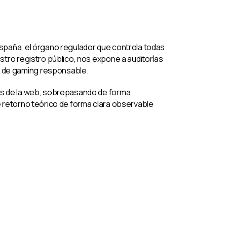
España, el órgano regulador que controla todas
stro registro público, nos expone a auditorías
s de gaming responsable.
ras de la web, sobrepasando de forma
e retorno teórico de forma clara observable