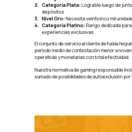
Categoría Plata:
Lograble luego de junt
depósitos
Nivel Oro:
Necesita veinticinco mil unida
Categoría Platino:
Rango dedicada para 
experiencias exclusivas
El conjunto de servicio al cliente de habla hisp
período medio de contestación menor a noven
operativas y monetarias con total efectividad.
Nuestra normativa de gaming responsable inclu
sumado de posibilidades de autoexclusión por t