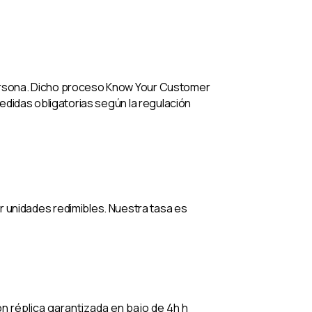
 persona. Dicho proceso Know Your Customer
medidas obligatorias según la regulación
 unidades redimibles. Nuestra tasa es
con réplica garantizada en bajo de 4h h