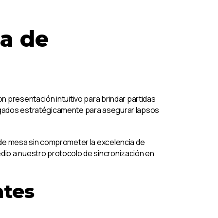
a de
n presentación intuitivo para brindar partidas
legados estratégicamente para asegurar lapsos
s de mesa sin comprometer la excelencia de
dio a nuestro protocolo de sincronización en
ntes