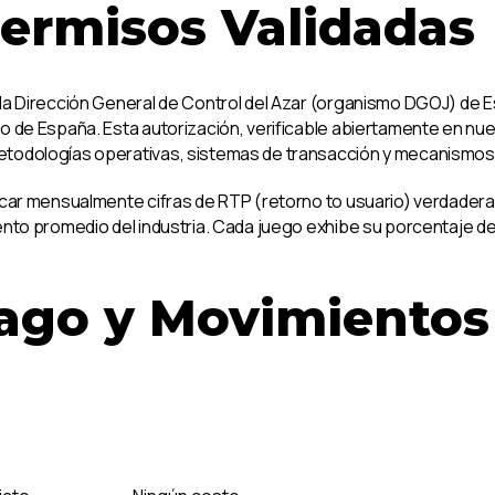
ermisos Validadas
 la Dirección General de Control del Azar (organismo DGOJ) de 
o de España. Esta autorización, verificable abiertamente en nue
etodologías operativas, sistemas de transacción y mecanismo
licar mensualmente cifras de RTP (retorno to usuario) verdade
ento promedio del industria. Cada juego exhibe su porcentaje d
ago y Movimientos