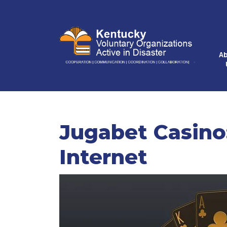
A
Jugabet Casino
Internet