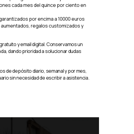
ones cada mes del quince por ciento en
 garantizados por encima a 10000 euros
da aumentados, regalos customizados y
 gratuito y email digital. Conservamos un
, dando prioridad a solucionar dudas
os de depósito diario, semanal y por mes,
rio sin necesidad de escribir a asistencia.