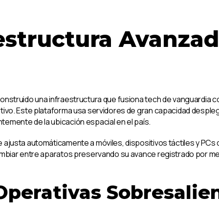
estructura Avanzad
onstruido una infraestructura que fusiona tech de vanguardia co
sitivo. Este plataforma usa servidores de gran capacidad desp
emente de la ubicación espacial en el país.
e ajusta automáticamente a móviles, dispositivos táctiles y PC
cambiar entre aparatos preservando su avance registrado por me
 Operativas Sobresalie