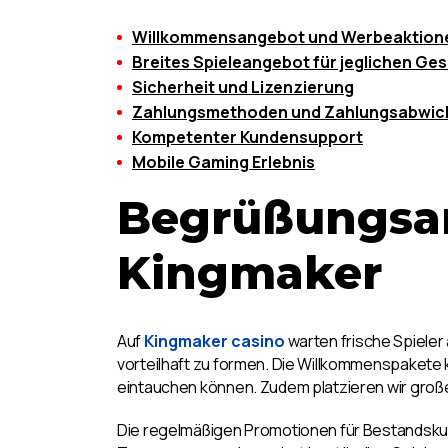
Willkommensangebot und Werbeaktione
Breites Spieleangebot für jeglichen G
Sicherheit und Lizenzierung
Zahlungsmethoden und Zahlungsabwic
Kompetenter Kundensupport
Mobile Gaming Erlebnis
Begrüßungsan
Kingmaker
Auf
Kingmaker casino
warten frische Spieler
vorteilhaft zu formen. Die Willkommenspakete k
eintauchen können. Zudem platzieren wir groß
Die regelmäßigen Promotionen für Bestandsku