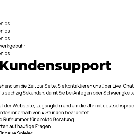
enlos
enlos
enlos
werkgebühr
enlos
 Kundensupport
d um die Zeit zur Seite. Sie kontaktieren uns über Live-Chat, E
als sechzig Sekunden, damit Sie bei Anliegen oder Schwierigkeit
auf der Webseite, zugänglich rund um die Uhr mit deutschspra
erden innerhalb von 4 Stunden bearbeitet
 Rufnummer für direkte Beratung
ten auf häufige Fragen
r neue Spieler