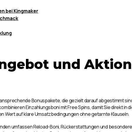
n bei Kingmaker
eschmack
klung
gebot und Aktion
 ansprechende Bonuspakete, die gezielt darauf abgestimmt sind
ombinieren Einzahlungsboni mit Free Spins, damit Sie direkt in
en Wert auf klare Umsatzbedingungen ohne getarnte Klauseln.
nden umfassen Reload-Boni, Rückerstattungen und besondere Tu