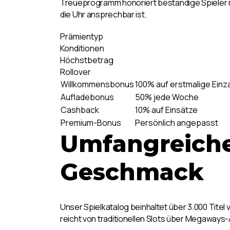
Treueprogramm honoriert beständige Spieler 
die Uhr ansprechbar ist.
Prämientyp
Konditionen
Höchstbetrag
Rollover
Willkommensbonus
100% auf erstmalige Einz
Aufladebonus
50% jede Woche
Cashback
10% auf Einsätze
Premium-Bonus
Persönlich angepasst
Umfangreiches
Geschmack
Unser Spielkatalog beinhaltet über 3.000 Titel
reicht von traditionellen Slots über Megaways