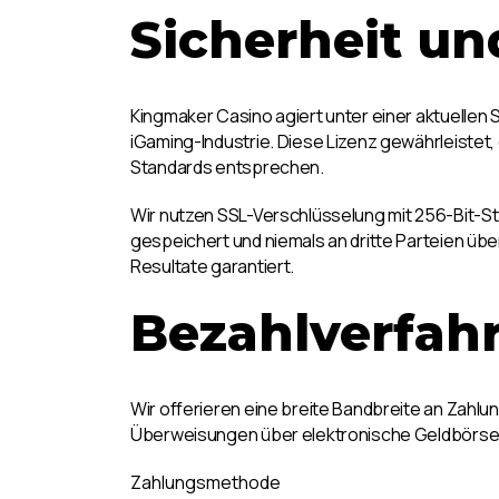
Sicherheit un
Kingmaker Casino agiert unter einer aktuellen
iGaming-Industrie. Diese Lizenz gewährleistet
Standards entsprechen.
Wir nutzen SSL-Verschlüsselung mit 256-Bit-Sta
gespeichert und niemals an dritte Parteien übe
Resultate garantiert.
Bezahlverfah
Wir offerieren eine breite Bandbreite an Zahl
Überweisungen über elektronische Geldbörsen 
Zahlungsmethode