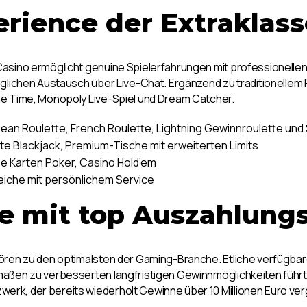
erience der Extraklass
sino ermöglicht genuine Spielerfahrungen mit professionellen 
glichen Austausch über Live-Chat. Ergänzend zu traditionellem R
e Time, Monopoly Live-Spiel und Dream Catcher.
ean Roulette, French Roulette, Lightning Gewinnroulette und
nite Blackjack, Premium-Tische mit erweiterten Limits
e Karten Poker, Casino Hold’em
iche mit persönlichem Service
e mit top Auszahlung
ören zu den optimalsten der Gaming-Branche. Etliche verfügba
maßen zu verbesserten langfristigen Gewinnmöglichkeiten füh
k, der bereits wiederholt Gewinne über 10 Millionen Euro ver