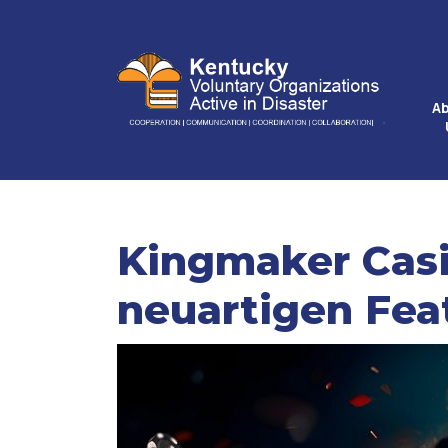
A
Kingmaker Casin
neuartigen Fea