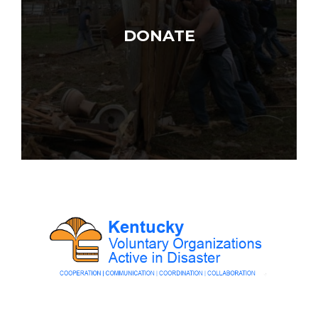
DONATE