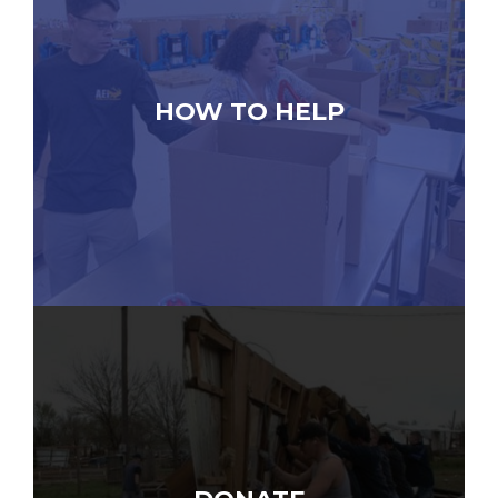
HOW TO HELP