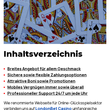
Inhaltsverzeichnis
Breites Angebot für allem Geschmack
Sichere sowie flexible Zahlungsoptionen
Attraktive Boni sowie Promotionen
Mobiles Vergnügen immer sowie überall
Professioneller Support 24/7 um jede Uhr
Wie renommierte Webseite für Online-Glücksspielsektor
verbinden uns auf
LondonBet Casino
umfangreiche