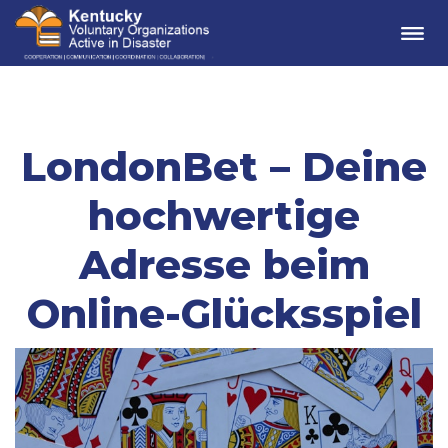
Me
LondonBet – Deine
hochwertige
Adresse beim
Online-Glücksspiel