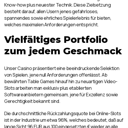
Know-how plus neuester Technik. Diese Zielsetzung
besteht darauf, allen Usern jenes gefahrloses,
spannendes sowie ehrliches Spielerlebnis für bieten,
welches maximalen Anforderungen entspricht.
Vielfältiges Portfolio
zum jedem Geschmack
Unser Casino präsentiert eine beeindruckende Selektion
von Spielen, jene null Anforderungen offenlässt. Ab
bewährten Table Games hinauf hin zu neuartigen Video-
Slots arbeiten man exklusiv plus etablierten
Softwareanbietern gemeinsam, jene für Exzellenz sowie
Gerechtigkeit bekannt sind.
Die durchschnittliche Rückzahlungsquote bei Online-Slots
ist in der Industrie um etwa 96%, welches bedeutet, daß auf
lange Sicht 96 EUR aus 100 eingesetzten € wieder an alle