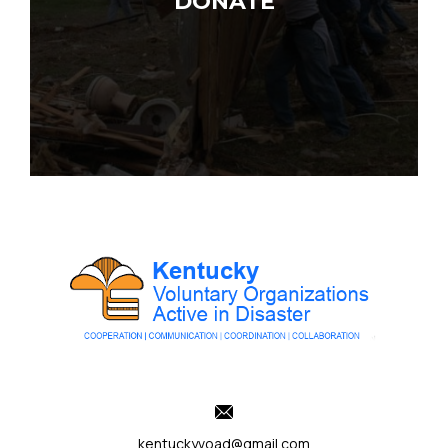
DONATE
kentuckyvoad@gmail.com