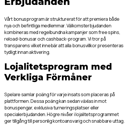
Erbjudanden
Vårt bonusprogram är strukturerat för att premiera både
nya och befintliga medlemmar. Välkomsterbjudanden
kombineras med regelbundna kampanjer som free spins,
reload-bonusar och cashback-program. Vi tror på
transparens vilket innebär att alla bonusvillkor presenteras
tydligt innan aktivering.
Lojalitetsprogram med
Verkliga Förmåner
Spelare samlar poäng för varje insats som placeras på
plattformen. Dessa poäng kan sedan växlas in mot
bonuspengar, exklusiva turneringsplatser eller
specialerbjudanden. Högre nivåer i lojalitetsprogrammet
ger tillgång till personlig kontoansvarig och snabbare uttag.