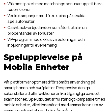
Välkomstpaket med matchningsbonusar upp till flera
tusen kronor
Veckokampanjer med free spins på utvalda
spelautomater
Cashback-erbjudanden som återbetalar en
procentandel av förluster
VIP-program med exklusiva belöningar och
inbjudningar till evenemang
Spelupplevelse på
Mobila Enheter
Vår plattform är optimerad för sömlös användning på
smartphones och surfplattor. Responsive design
säkerställer att alla funktioner är lika tillgängliga oavsett
skärmstorlek. Spelutbudet är fullständigt kompatibelt med
mobila enheter, vilket innebär att medlemmar kan njuta av
samma spelkvalitet när de är på språng.