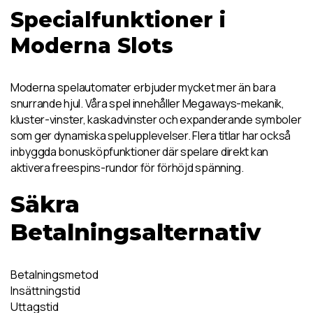
Specialfunktioner i
Moderna Slots
Moderna spelautomater erbjuder mycket mer än bara
snurrande hjul. Våra spel innehåller Megaways-mekanik,
kluster-vinster, kaskadvinster och expanderande symboler
som ger dynamiska spelupplevelser. Flera titlar har också
inbyggda bonusköpfunktioner där spelare direkt kan
aktivera freespins-rundor för förhöjd spänning.
Säkra
Betalningsalternativ
Betalningsmetod
Insättningstid
Uttagstid