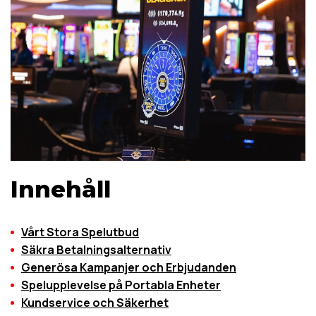
Innehåll
Vårt Stora Spelutbud
Säkra Betalningsalternativ
Generösa Kampanjer och Erbjudanden
Spelupplevelse på Portabla Enheter
Kundservice och Säkerhet