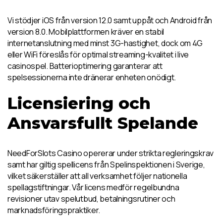
Vi stödjer iOS från version 12.0 samt uppåt och Android från
version 8.0. Mobilplattformen kräver en stabil
internetanslutning med minst 3G-hastighet, dock om 4G
eller WiFi föreslås för optimal streaming-kvalitet i live
casinospel. Batterioptimering garanterar att
spelsessionerna inte dränerar enheten onödigt.
Licensiering och
Ansvarsfullt Spelande
NeedForSlots Casino opererar under strikta regleringskrav
samt har giltig spellicens från Spelinspektionen i Sverige,
vilket säkerställer att all verksamhet följer nationella
spellagstiftningar. Vår licens medför regelbundna
revisioner utav spelutbud, betalningsrutiner och
marknadsföringspraktiker.