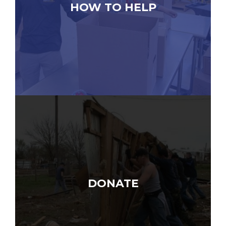
HOW TO HELP
DONATE