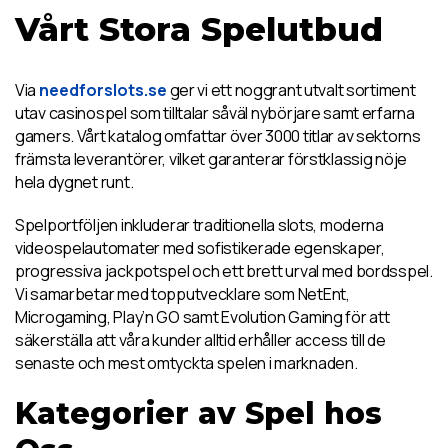
Vårt Stora Spelutbud
Via
needforslots.se
ger vi ett noggrant utvalt sortiment
utav casinospel som tilltalar såväl nybörjare samt erfarna
gamers. Vårt katalog omfattar över 3000 titlar av sektorns
främsta leverantörer, vilket garanterar förstklassig nöje
hela dygnet runt.
Spelportföljen inkluderar traditionella slots, moderna
videospelautomater med sofistikerade egenskaper,
progressiva jackpotspel och ett brett urval med bordsspel.
Vi samarbetar med topputvecklare som NetEnt,
Microgaming, Play’n GO samt Evolution Gaming för att
säkerställa att våra kunder alltid erhåller access till de
senaste och mest omtyckta spelen i marknaden.
Kategorier av Spel hos