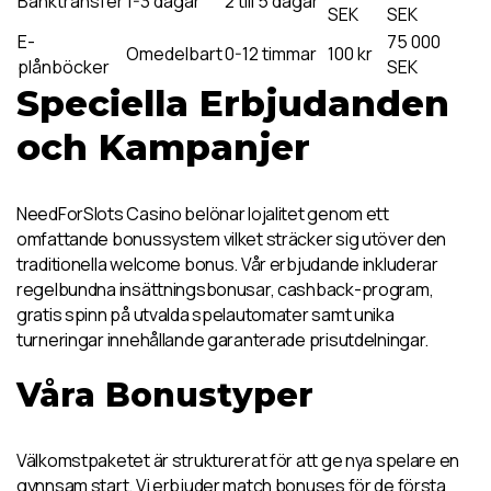
Banktransfer
1-3 dagar
2 till 5 dagar
SEK
SEK
E-
75 000
Omedelbart
0-12 timmar
100 kr
plånböcker
SEK
Speciella Erbjudanden
och Kampanjer
NeedForSlots Casino belönar lojalitet genom ett
omfattande bonussystem vilket sträcker sig utöver den
traditionella welcome bonus. Vår erbjudande inkluderar
regelbundna insättningsbonusar, cashback-program,
gratis spinn på utvalda spelautomater samt unika
turneringar innehållande garanterade prisutdelningar.
Våra Bonustyper
Välkomstpaketet är strukturerat för att ge nya spelare en
gynnsam start. Vi erbjuder match bonuses för de första