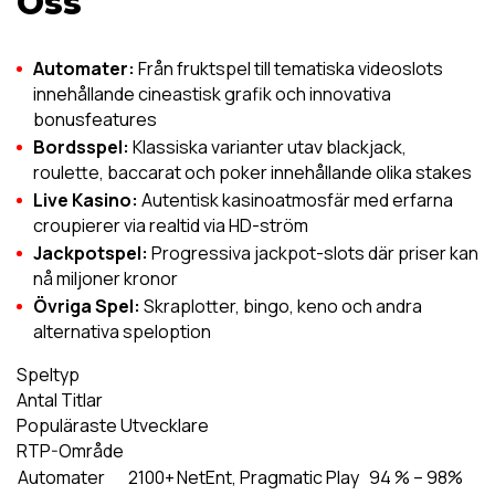
Oss
Automater:
Från fruktspel till tematiska videoslots
innehållande cineastisk grafik och innovativa
bonusfeatures
Bordsspel:
Klassiska varianter utav blackjack,
roulette, baccarat och poker innehållande olika stakes
Live Kasino:
Autentisk kasinoatmosfär med erfarna
croupierer via realtid via HD-ström
Jackpotspel:
Progressiva jackpot-slots där priser kan
nå miljoner kronor
Övriga Spel:
Skraplotter, bingo, keno och andra
alternativa speloption
Speltyp
Antal Titlar
Populäraste Utvecklare
RTP-Område
Automater
2100+
NetEnt, Pragmatic Play
94 % – 98%