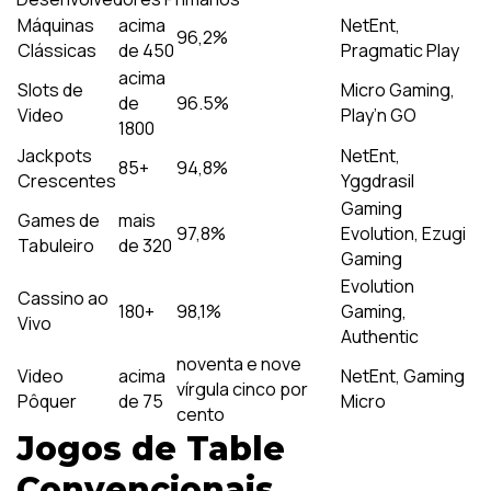
Máquinas
acima
NetEnt,
96,2%
Clássicas
de 450
Pragmatic Play
acima
Slots de
Micro Gaming,
de
96.5%
Video
Play’n GO
1800
Jackpots
NetEnt,
85+
94,8%
Crescentes
Yggdrasil
Gaming
Games de
mais
97,8%
Evolution, Ezugi
Tabuleiro
de 320
Gaming
Evolution
Cassino ao
180+
98,1%
Gaming,
Vivo
Authentic
noventa e nove
Video
acima
NetEnt, Gaming
vírgula cinco por
Pôquer
de 75
Micro
cento
Jogos de Table
Convencionais