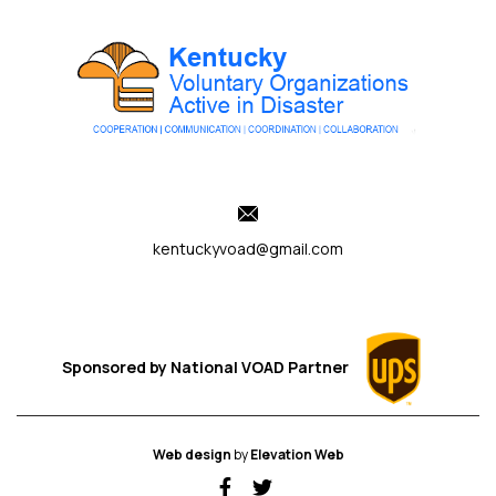
kentuckyvoad@gmail.com
Sponsored by
National VOAD
Partner
Web design
by
Elevation Web
fab fa-facebook-f
fab fa-twitter