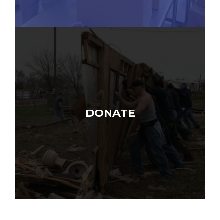
DONATE