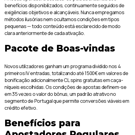
benefícios disponibilizados, continuamente seguidos de
exigências objetivos e alcançáveis. Nunca empregamos
métodos ilusórias nem ocultamos condições em tipos
pequenas — todo conteúdo está esclarecido de modo
clara anteriormente de cada ativação.
Pacote de Boas-vindas
Novos utilizadores ganham um programa dividido nos 4
primeiros IV entradas, totalizando até 1500€ em valores de
bonificação adicionalmente CL spins gratuitas em caça-
níqueis escolhidas. Os condições de apostas definem-se
em 35 vezes o valor do bônus, um padrão atrativo no
segmento de Portugal que permite conversões viáveis em
crédito efetivo.
Benefícios para
Apostadores Regulares