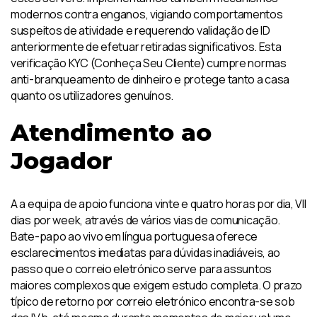
modernos contra enganos, vigiando comportamentos
suspeitos de atividade e requerendo validação de ID
anteriormente de efetuar retiradas significativos. Esta
verificação KYC (Conheça Seu Cliente) cumpre normas
anti-branqueamento de dinheiro e protege tanto a casa
quanto os utilizadores genuínos.
Atendimento ao
Jogador
A a equipa de apoio funciona vinte e quatro horas por dia, VII
dias por week, através de vários vias de comunicação.
Bate-papo ao vivo em língua portuguesa oferece
esclarecimentos imediatas para dúvidas inadiáveis, ao
passo que o correio eletrónico serve para assuntos
maiores complexos que exigem estudo completa. O prazo
típico de retorno por correio eletrónico encontra-se sob