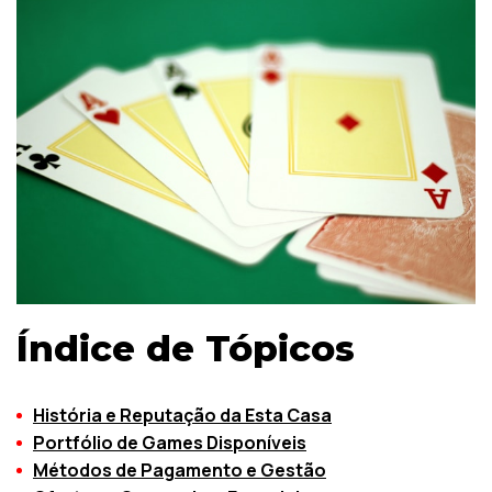
Índice de Tópicos
História e Reputação da Esta Casa
Portfólio de Games Disponíveis
Métodos de Pagamento e Gestão