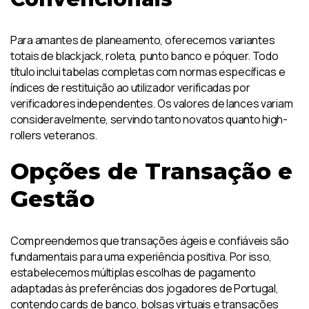
Para amantes de planeamento, oferecemos variantes
totais de blackjack, roleta, punto banco e póquer. Todo
título inclui tabelas completas com normas específicas e
índices de restituição ao utilizador verificadas por
verificadores independentes. Os valores de lances variam
consideravelmente, servindo tanto novatos quanto high-
rollers veteranos.
Opções de Transação e
Gestão
Compreendemos que transações ágeis e confiáveis são
fundamentais para uma experiência positiva. Por isso,
estabelecemos múltiplas escolhas de pagamento
adaptadas às preferências dos jogadores de Portugal,
contendo cards de banco, bolsas virtuais e transações