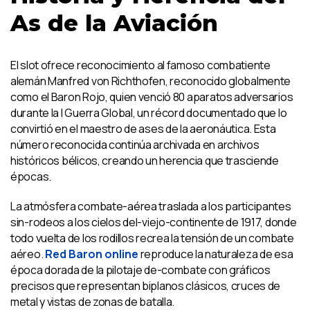
As de la Aviación
El slot ofrece reconocimiento al famoso combatiente
alemán Manfred von Richthofen, reconocido globalmente
como el Baron Rojo, quien venció 80 aparatos adversarios
durante la I Guerra Global, un récord documentado que lo
convirtió en el maestro de ases de la aeronáutica. Esta
número reconocida continúa archivada en archivos
históricos bélicos, creando un herencia que trasciende
épocas.
La atmósfera combate-aérea traslada a los participantes
sin-rodeos a los cielos del-viejo-continente de 1917, donde
todo vuelta de los rodillos recrea la tensión de un combate
aéreo.
Red Baron online
reproduce la naturaleza de esa
época dorada de la pilotaje de-combate con gráficos
precisos que representan biplanos clásicos, cruces de
metal y vistas de zonas de batalla.