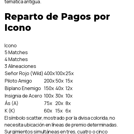
temática antigua.
Reparto de Pagos por
Icono
Icono
5 Matches
4 Matches
3 Alineaciones
Señor Rojo (Wild)
400x
100x
25x
Piloto Amigo
200x
50x
15x
Biplano Enemigo
150x
40x
12x
Insignia de Acero
100x
30x
10x
Ás (A)
75x
20x
8x
K (K)
60x
15x
6x
El símbolo scatter, mostrado por la divisa colorida, no
necesita ubicación en líneas de premio determinadas.
Surgimientos simultáneas en tres, cuatro o cinco