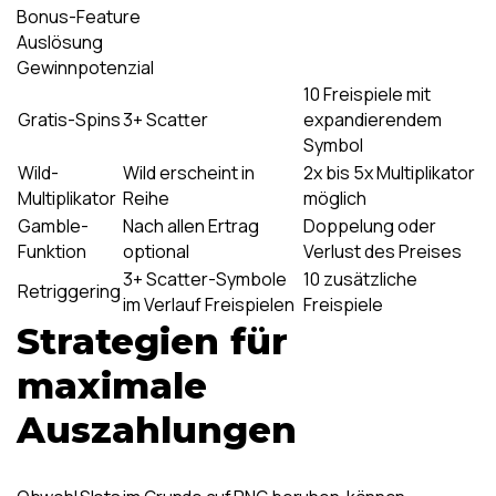
Bonus-Feature
Auslösung
Gewinnpotenzial
10 Freispiele mit
Gratis-Spins
3+ Scatter
expandierendem
Symbol
Wild-
Wild erscheint in
2x bis 5x Multiplikator
Multiplikator
Reihe
möglich
Gamble-
Nach allen Ertrag
Doppelung oder
Funktion
optional
Verlust des Preises
3+ Scatter-Symbole
10 zusätzliche
Retriggering
im Verlauf Freispielen
Freispiele
Strategien für
maximale
Auszahlungen