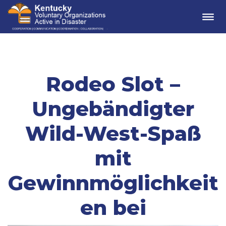
Me
Rodeo Slot –
Ungebändigter
Wild-West-Spaß
mit
Gewinnmöglichkeit
en bei