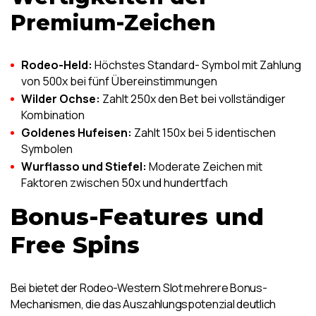
Premium-Zeichen
Rodeo-Held:
Höchstes Standard- Symbol mit Zahlung
von 500x bei fünf Übereinstimmungen
Wilder Ochse:
Zahlt 250x den Bet bei vollständiger
Kombination
Goldenes Hufeisen:
Zahlt 150x bei 5 identischen
Symbolen
Wurflasso und Stiefel:
Moderate Zeichen mit
Faktoren zwischen 50x und hundertfach
Bonus-Features und
Free Spins
Bei bietet der Rodeo-Western Slot mehrere Bonus-
Mechanismen, die das Auszahlungspotenzial deutlich