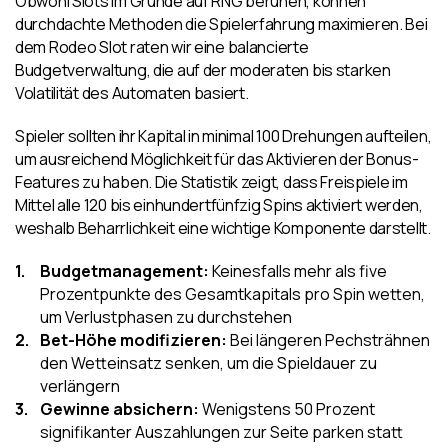
Obwohl Slots im Grunde auf RNG beruhen, können
durchdachte Methoden die Spielerfahrung maximieren. Bei
dem Rodeo Slot raten wir eine balancierte
Budgetverwaltung, die auf der moderaten bis starken
Volatilität des Automaten basiert.
Spieler sollten ihr Kapital in minimal 100 Drehungen aufteilen,
um ausreichend Möglichkeit für das Aktivieren der Bonus-
Features zu haben. Die Statistik zeigt, dass Freispiele im
Mittel alle 120 bis einhundertfünfzig Spins aktiviert werden,
weshalb Beharrlichkeit eine wichtige Komponente darstellt.
Budgetmanagement:
Keinesfalls mehr als five
Prozentpunkte des Gesamtkapitals pro Spin wetten,
um Verlustphasen zu durchstehen
Bet-Höhe modifizieren:
Bei längeren Pechsträhnen
den Wetteinsatz senken, um die Spieldauer zu
verlängern
Gewinne absichern:
Wenigstens 50 Prozent
signifikanter Auszahlungen zur Seite parken statt