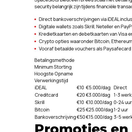
security belangrijk zijn tijdens financiële t
Direct bankoverschrijvingen via iDEAL inclu
Digitale wallets zoals Skrill, Neteller en Pa
Kredietkaarten en debetkaarten van Visa e
Crypto opties waaronder Bitcoin, Ethereum 
Vooraf betaalde vouchers als Paysafecard 
Betalingsmethode
Minimum Storting
Hoogste Opname
Verwerkingstijd
iDEAL
€10
€5.000/dag
Direct
Creditcard
€20
€3.000/dag
1-3 wer
Skrill
€10
€10.000/dag
0-24 uur
Bitcoin
€25
€25.000/dag
1-2 uur
Bankoverschrijving
€50
€15.000/dag
3-5 wer
Promoties e