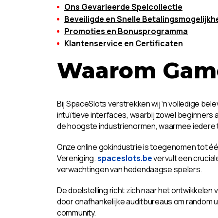
Ons Gevarieerde Spelcollectie
Beveiligde en Snelle Betalingsmogelijk
Promoties en Bonusprogramma
Klantenservice en Certificaten
Waarom Gamer
Bij SpaceSlots verstrekken wij ‘n volledige be
intuïtieve interfaces, waarbij zowel beginners
de hoogste industrienormen, waarmee iedere t
Onze online gokindustrie is toegenomen tot één 
Vereniging.
spaceslots.be
vervult een crucial
verwachtingen van hedendaagse spelers.
De doelstelling richt zich naar het ontwikkele
door onafhankelijke auditbureaus om random uit
community.