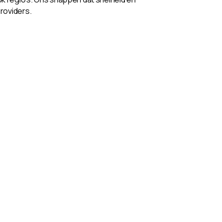
roviders.