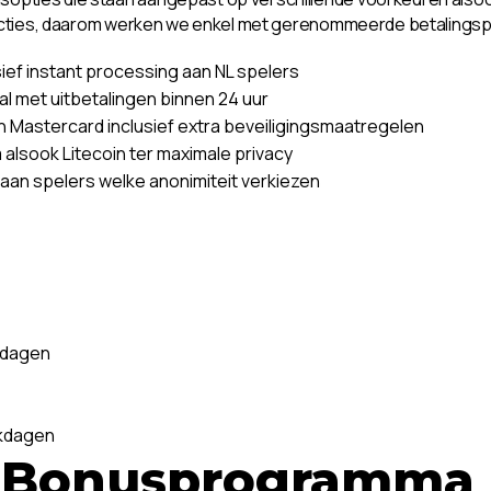
ransacties, daarom werken we enkel met gerenommeerde betalingsp
sief instant processing aan NL spelers
yPal met uitbetalingen binnen 24 uur
n Mastercard inclusief extra beveiligingsmaatregelen
alsook Litecoin ter maximale privacy
aan spelers welke anonimiteit verkiezen
kdagen
kdagen
n Bonusprogramma