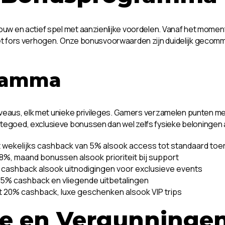
w en actief spel met aanzienlijke voordelen. Vanaf het moment
t fors verhogen. Onze bonusvoorwaarden zijn duidelijk gecomm
gramma
iveaus, elk met unieke privileges. Gamers verzamelen punten me
goed, exclusieve bonussen dan wel zelfs fysieke beloningen al
 wekelijks cashback van 5% alsook access tot standaard toe
8%, maand bonussen alsook prioriteit bij support
cashback alsook uitnodigingen voor exclusieve events
15% cashback en vliegende uitbetalingen
t 20% cashback, luxe geschenken alsook VIP trips
ce en Vergunninge