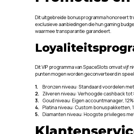
Dit uitgebreide bonusprogramma honoreert trou
exclusieve aanbiedingen die hun gaming budge
waarmee transparantie garandeert.
Loyaliteitspro
Dit VIP programma van SpaceSlots omvat vijf n
punten mogen worden geconverteerd in speelte
Bronzen niveau: Standaard voordelen met
Zilveren niveau: Verhoogde cashback tot 
Goud niveau: Eigen accountmanager, 12% 
Platina niveau: Custom bonuspakketten, 
Diamanten niveau: Hoogste privileges me
Klantenservi