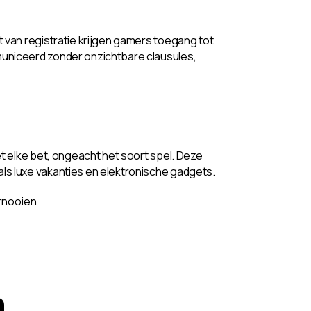
 van registratie krijgen gamers toegang tot
uniceerd zonder onzichtbare clausules,
t elke bet, ongeacht het soort spel. Deze
s luxe vakanties en elektronische gadgets.
rnooien
n