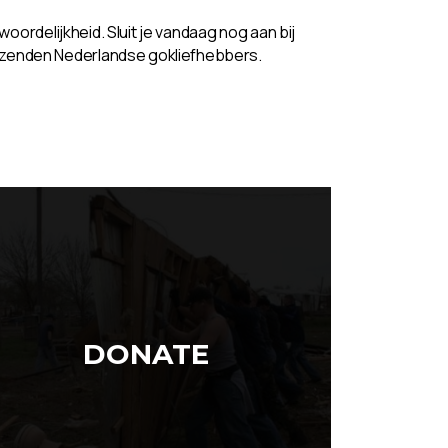
oordelijkheid. Sluit je vandaag nog aan bij
izenden Nederlandse gokliefhebbers.
DONATE