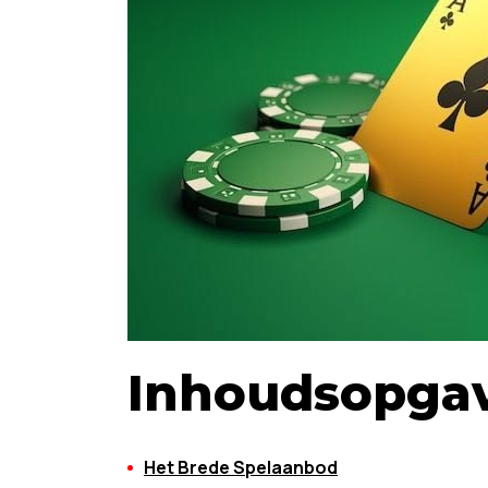
Inhoudsopga
Het Brede Spelaanbod