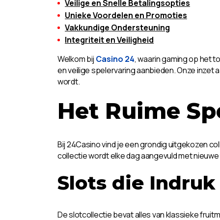
Veilige en Snelle Betalingsopties
Unieke Voordelen en Promoties
Vakkundige Ondersteuning
Integriteit en Veiligheid
Welkom bij
Casino 24
, waarin gaming op het t
en veilige spelervaring aanbieden. Onze inzet 
wordt.
Het Ruime Sp
Bij 24Casino vind je een grondig uitgekozen c
collectie wordt elke dag aangevuld met nieuwe 
Slots die Indru
De slotcollectie bevat alles van klassieke fr