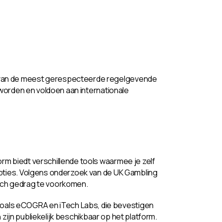
n van de meest gerespecteerde regelgevende
 worden en voldoen aan internationale
rm biedt verschillende tools waarmee je zelf
opties. Volgens onderzoek van de UK Gambling
isch gedrag te voorkomen.
oals eCOGRA en iTech Labs, die bevestigen
 zijn publiekelijk beschikbaar op het platform.