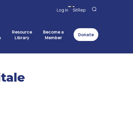
Log in
SitRep
Resource
Become a
Donate
s
Library
Member
tale