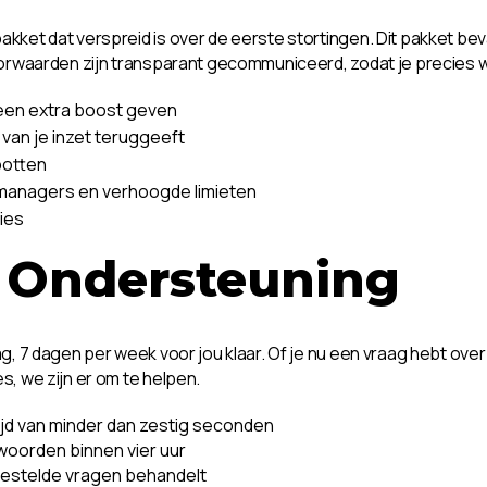
et dat verspreid is over de eerste stortingen. Dit pakket beva
orwaarden zijn transparant gecommuniceerd, zodat je precies w
 een extra boost geven
an je inzet teruggeeft
potten
managers en verhoogde limieten
ies
e Ondersteuning
 7 dagen per week voor jou klaar. Of je nu een vraag hebt over e
, we zijn er om te helpen.
ijd van minder dan zestig seconden
woorden binnen vier uur
gestelde vragen behandelt