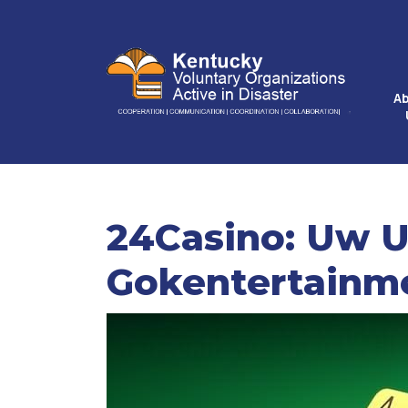
A
24Casino: Uw U
Gokentertainm