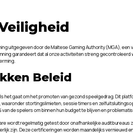
Veiligheid
nning uitgegeven door de Maltese Gaming Authority (MGA), ee
gunning garandeert dat al onze activiteiten streng gecontroleerd
erming.
kken Beleid
ls het gaat om het promoten van gezond speelgedrag. Dit platfo
waaronder stortingslimieten, sessie timers en zelfuitsluitings
% van de spelers om binnen hun budget te blijven en problemat
 wordt regelmatig getest door onafhankelijke auditbureaus z
eerlijk zijn. Deze certificeringen worden maandelijks vernieuwd en