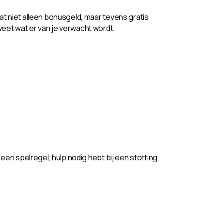
t niet alleen bonusgeld, maar tevens gratis
eet wat er van je verwacht wordt.
en spelregel, hulp nodig hebt bij een storting,