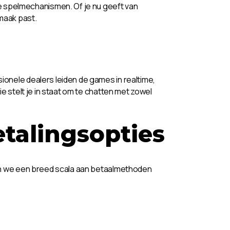
 spelmechanismen. Of je nu geeft van
smaak past.
onele dealers leiden de games in realtime,
e stelt je in staat om te chatten met zowel
talingsopties
ben we een breed scala aan betaalmethoden