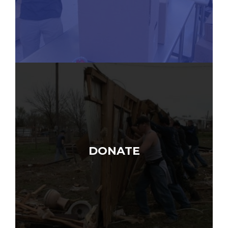
DONATE