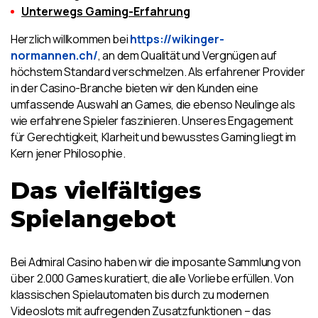
Unterwegs Gaming-Erfahrung
Herzlich willkommen bei
https://wikinger-
normannen.ch/
, an dem Qualität und Vergnügen auf
höchstem Standard verschmelzen. Als erfahrener Provider
in der Casino-Branche bieten wir den Kunden eine
umfassende Auswahl an Games, die ebenso Neulinge als
wie erfahrene Spieler faszinieren. Unseres Engagement
für Gerechtigkeit, Klarheit und bewusstes Gaming liegt im
Kern jener Philosophie.
Das vielfältiges
Spielangebot
Bei Admiral Casino haben wir die imposante Sammlung von
über 2.000 Games kuratiert, die alle Vorliebe erfüllen. Von
klassischen Spielautomaten bis durch zu modernen
Videoslots mit aufregenden Zusatzfunktionen – das