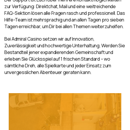
zur Verfügung: Direktchat, Mail und eine weitreichende
FAQ-Sektion lösen alle Fragen rasch und professionell. Das
Hilfe-Team ist mehrsprachig und an allen Tagen pro sieben
Tagen erreichbar, um Dir bei allen Themen weiterzuhelfen.
Bei Admiral Casino setzen wir auf Innovation,
Zuverlässigkeit und hochwertige Unterhaltung. Werden Sie
Bestandteil jener expandierenden Gemeinschaft und
erleben Sie Glücksspiel auf 1 frischen Standard – wo
sämtliche Dreh, alle Spielkarte und jeder Einsatz zum
unvergesslichen Abenteuer geraten kann.