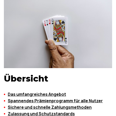
Übersicht
Das umfangreiches Angebot
Spannendes Prämienprogramm für alle Nutzer
Sichere und schnelle Zahlungsmethoden
Zulassung und Schutzstandards