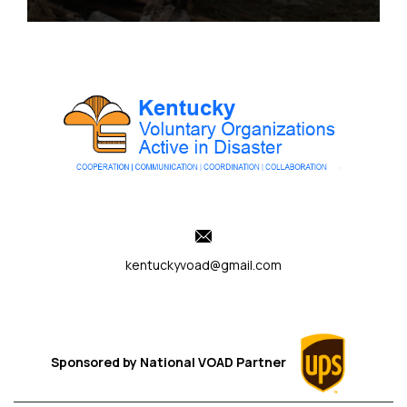
kentuckyvoad@gmail.com
Sponsored by
National VOAD
Partner