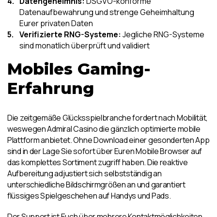
Datengeheimnis:
DSGVO-konforme
Datenaufbewahrung und strenge Geheimhaltung
Eurer privaten Daten
Verifizierte RNG-Systeme:
Jegliche RNG-Systeme
sind monatlich überprüft und validiert
Mobiles Gaming-
Erfahrung
Die zeitgemäße Glücksspielbranche fordert nach Mobilität,
weswegen Admiral Casino die gänzlich optimierte mobile
Plattform anbietet. Ohne Download einer gesonderten App
sind in der Lage Sie sofort über Euren Mobile Browser auf
das komplettes Sortiment zugriff haben. Die reaktive
Aufbereitung adjustiert sich selbstständig an
unterschiedliche Bildschirmgrößen an und garantiert
flüssiges Spielgeschehen auf Handys und Pads.
Der Support ist Euch über mehrere Kontaktmöglichkeiten