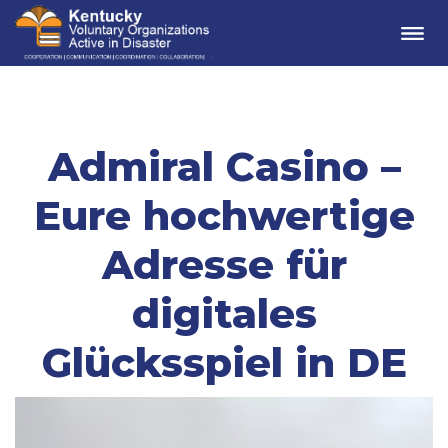
Me
Admiral Casino –
Eure hochwertige
Adresse für
digitales
Glücksspiel in DE