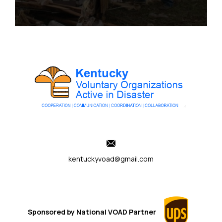
kentuckyvoad@gmail.com
Sponsored by
National VOAD
Partner