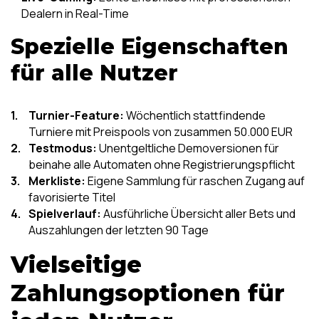
Dealern in Real-Time
Spezielle Eigenschaften
für alle Nutzer
Turnier-Feature:
Wöchentlich stattfindende
Turniere mit Preispools von zusammen 50.000 EUR
Testmodus:
Unentgeltliche Demoversionen für
beinahe alle Automaten ohne Registrierungspflicht
Merkliste:
Eigene Sammlung für raschen Zugang auf
favorisierte Titel
Spielverlauf:
Ausführliche Übersicht aller Bets und
Auszahlungen der letzten 90 Tage
Vielseitige
Zahlungsoptionen für