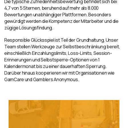
Die typische Zufriedenheitsbewertung befindet sich bei
4,7 von 5 Sternen, beruhend auf mehr als 8.000
Bewertungen unabhängiger Plattformen. Besonders
gewürdigt werden die Kompetenz der Mitarbeiter und die
zügige Lösungsfindung.
Responsible Glücksspiel ist Teil der Grundhaltung. Unser
Team stellen Werkzeuge zur Selbstbeschränkung bereit,
einschließlich Einzahlungslimits, Loss-Limits, Session-
Erinnerungen und Selbstsperre-Optionen von 1
Kalendermonat bis zu einer dauerhaften Sperrung.
Darüber hinaus kooperieren wir mit Organisationen wie
GamCare und Gamblers Anonymous.