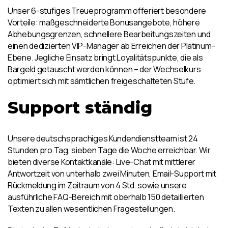
Unser 6-stufiges Treueprogramm offeriert besondere
Vorteile: maßgeschneiderte Bonusangebote, höhere
Abhebungsgrenzen, schnellere Bearbeitungszeiten und
einen dedizierten VIP-Manager ab Erreichen der Platinum-
Ebene. Jegliche Einsatz bringt Loyalitätspunkte, die als
Bargeld getauscht werden können – der Wechselkurs
optimiert sich mit sämtlichen freigeschalteten Stufe.
Support ständig
Unsere deutschsprachiges Kundendienstteam ist 24
Stunden pro Tag, sieben Tage die Woche erreichbar. Wir
bieten diverse Kontaktkanäle: Live-Chat mit mittlerer
Antwortzeit von unterhalb zwei Minuten, Email-Support mit
Rückmeldung im Zeitraum von 4 Std. sowie unsere
ausführliche FAQ-Bereich mit oberhalb 150 detaillierten
Texten zu allen wesentlichen Fragestellungen.