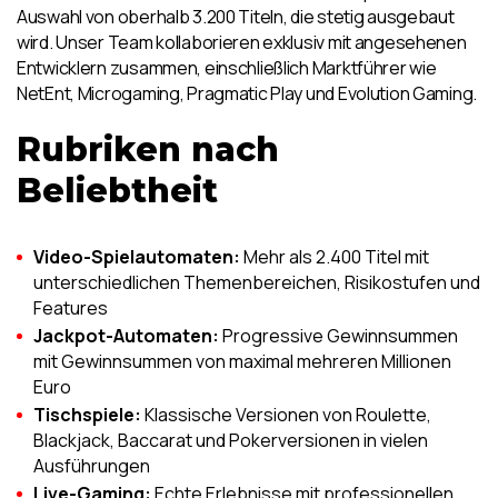
Auswahl von oberhalb 3.200 Titeln, die stetig ausgebaut
wird. Unser Team kollaborieren exklusiv mit angesehenen
Entwicklern zusammen, einschließlich Marktführer wie
NetEnt, Microgaming, Pragmatic Play und Evolution Gaming.
Rubriken nach
Beliebtheit
Video-Spielautomaten:
Mehr als 2.400 Titel mit
unterschiedlichen Themenbereichen, Risikostufen und
Features
Jackpot-Automaten:
Progressive Gewinnsummen
mit Gewinnsummen von maximal mehreren Millionen
Euro
Tischspiele:
Klassische Versionen von Roulette,
Blackjack, Baccarat und Pokerversionen in vielen
Ausführungen
Live-Gaming:
Echte Erlebnisse mit professionellen