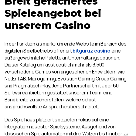
Breit gefächertes
Spieleangebot bei
unserem Casino
In der Funktion als marktführende Website im Bereich des
digitalen Spielbetriebs offeriert
bitguruz casino
eine
außergewöhnliche Palette an Unterhaltungsoptionen.
Dieser Katalog umfasst deutlich mehr als 3.500
verschiedene Games von angesehenen Entwicklern wie
NetEnt AB, Microgaming, Evolution Gaming Group Gaming
und Pragmatisch Play. Jene Partnerschaft mit über 60
Softwareanbietern gestattet unserem Team, eine
Bandbreite zu sicherstellen, welche selbst
anspruchsvollste Ansprüche überschreitet.
Das Spielhaus platziert speziellen Fokus auf eine
Integration neuester Spielsysteme. Ausgehend von
klassischen Spielautomaten mit drei Walzen bis hinüber zu