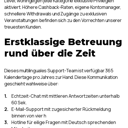
Level, wohingegen jede Kategorie exklusive Privilegien
aktiviert. Höhere Cashback-Raten, eigene Kontomanager,
schnellere Withdrawals und Zugänge zu exklusiven
Veranstaltungen befinden sich zu den Vorrechten unserer
treuesten Kunden.
Erstklassige Betreuung
rund über die Zeit
Dieses multilinguales Support-Team ist verfügbar 365
Kalendertage pro Jahres zur Hand. Diese Kommunikation
geschieht wahlweise über:
Echtzeit-Chat mit mittleren Antwortzeiten unterhalb
60 Sek.
E-Mail-Support mit zugesicherter Rückmeldung
binnen von vier h
Hotline für eilige Fragen mit Deutsch sprechenden