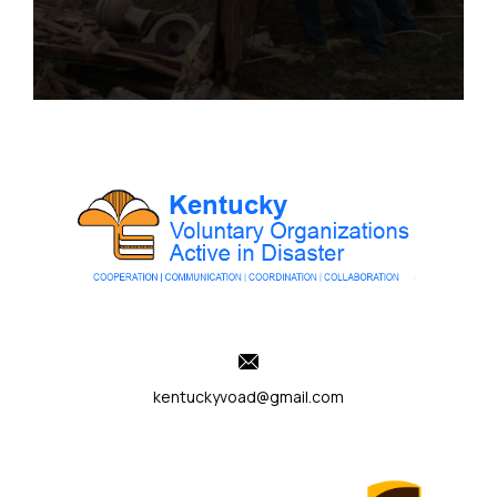
kentuckyvoad@gmail.com