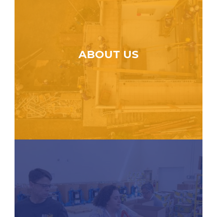
ABOUT US