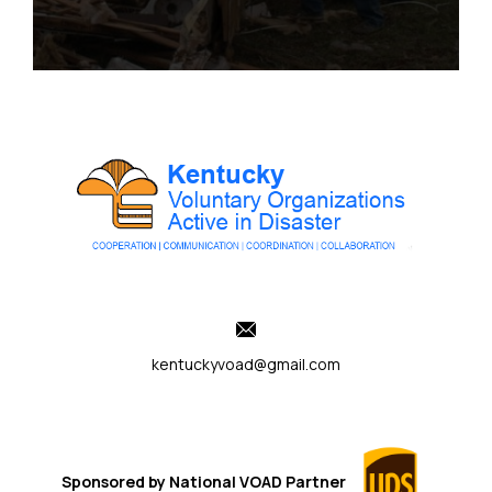
kentuckyvoad@gmail.com
Sponsored by
National VOAD
Partner