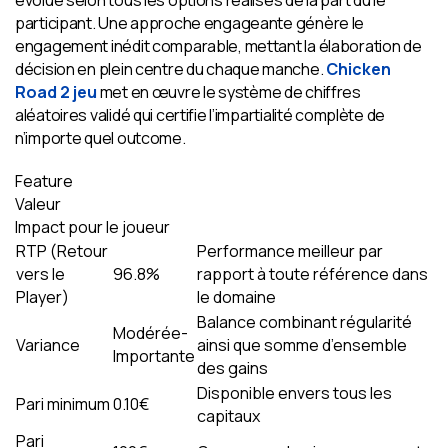
participant. Une approche engageante génère le
engagement inédit comparable, mettant la élaboration de
décision en plein centre du chaque manche.
Chicken
Road 2 jeu
met en œuvre le système de chiffres
aléatoires validé qui certifie l’impartialité complète de
n’importe quel outcome.
Feature
Valeur
Impact pour le joueur
RTP (Retour
Performance meilleur par
vers le
96.8%
rapport à toute référence dans
Player)
le domaine
Balance combinant régularité
Modérée-
Variance
ainsi que somme d’ensemble
Importante
des gains
Disponible envers tous les
Pari minimum
0.10€
capitaux
Pari