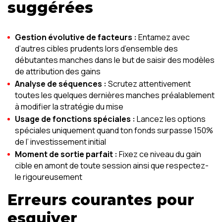
suggérées
Gestion évolutive de facteurs :
Entamez avec
d’autres cibles prudents lors d’ensemble des
débutantes manches dans le but de saisir des modèles
de attribution des gains
Analyse de séquences :
Scrutez attentivement
toutes les quelques dernières manches préalablement
à modifier la stratégie du mise
Usage de fonctions spéciales :
Lancez les options
spéciales uniquement quand ton fonds surpasse 150%
de l’ investissement initial
Moment de sortie parfait :
Fixez ce niveau du gain
cible en amont de toute session ainsi que respectez-
le rigoureusement
Erreurs courantes pour
esquiver