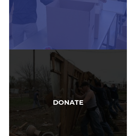
DONATE