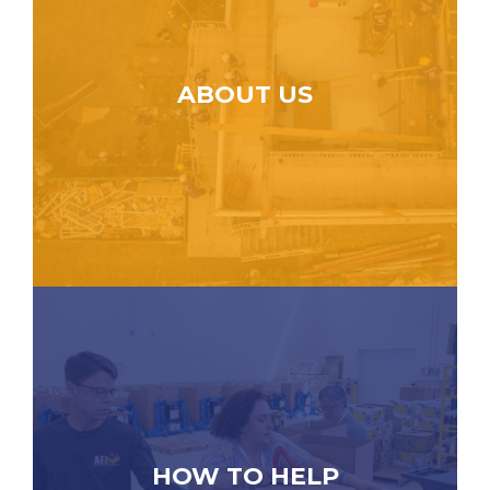
ABOUT US
HOW TO HELP