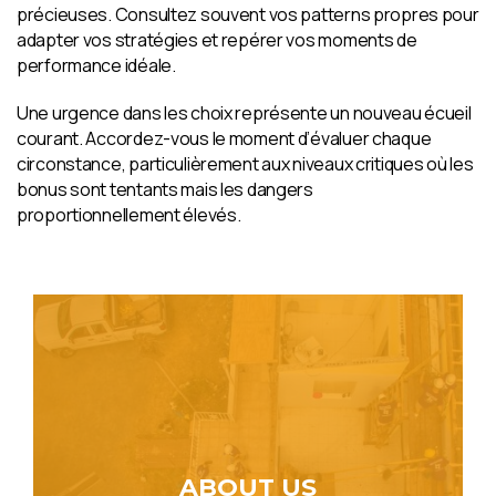
précieuses. Consultez souvent vos patterns propres pour
adapter vos stratégies et repérer vos moments de
performance idéale.
Une urgence dans les choix représente un nouveau écueil
courant. Accordez-vous le moment d’évaluer chaque
circonstance, particulièrement aux niveaux critiques où les
bonus sont tentants mais les dangers
proportionnellement élevés.
ABOUT US