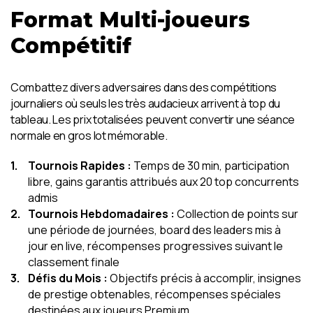
Format Multi-joueurs
Compétitif
Combattez divers adversaires dans des compétitions
journaliers où seuls les très audacieux arrivent à top du
tableau. Les prix totalisées peuvent convertir une séance
normale en gros lot mémorable.
Tournois Rapides :
Temps de 30 min, participation
libre, gains garantis attribués aux 20 top concurrents
admis
Tournois Hebdomadaires :
Collection de points sur
une période de journées, board des leaders mis à
jour en live, récompenses progressives suivant le
classement finale
Défis du Mois :
Objectifs précis à accomplir, insignes
de prestige obtenables, récompenses spéciales
destinées aux joueurs Premium