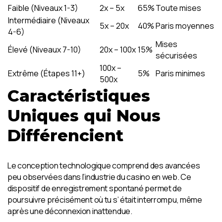
Faible (Niveaux 1-3)
2x – 5x
65%
Toute mises
Intermédiaire (Niveaux
5x – 20x
40%
Paris moyennes
4-6)
Mises
Élevé (Niveaux 7-10)
20x – 100x
15%
sécurisées
100x –
Extrême (Étapes 11+)
5%
Paris minimes
500x
Caractéristiques
Uniques qui Nous
Différencient
Le conception technologique comprend des avancées
peu observées dans l’industrie du casino en web. Ce
dispositif de enregistrement spontané permet de
poursuivre précisément où tu s’ était interrompu, même
après une déconnexion inattendue.