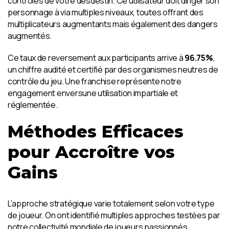
contrôles de votre desdestin. Ce utilisateur doit diriger son
personnage à via multiples niveaux, toutes offrant des
multiplicateurs augmentants mais également des dangers
augmentés.
Ce taux de reversement aux participants arrive à
96.75%
,
un chiffre audité et certifié par des organismes neutres de
contrôle du jeu. Une franchise représente notre
engagement enversune utilisation impartiale et
réglementée.
Méthodes Efficaces
pour Accroître vos
Gains
L’approche stratégique varie totalement selon votre type
de joueur. On ont identifié multiples approches testées par
notre collectivité mondiale de joueurs passionnés.