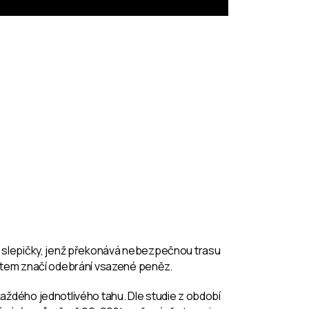
vu slepičky, jenž překonává nebezpečnou trasu
ektem značí odebrání vsazené peněz.
aždého jednotlivého tahu. Dle studie z období