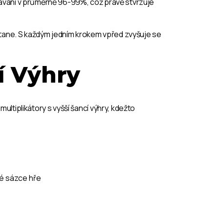
onávání v průměrně 96-99%, což právě stvrzuje
stane. S každým jedním krokem vpřed zvyšuje se
í Výhry
ultiplikátory s vyšší šancí výhry, kdežto
né sázce hře