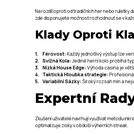
Na rozdíl oproti od tradičních her nebo ruletk
zde disponujete možnost rozhodnout se v každ
Klady Oproti K
Férovost:
Každý jednotlivý výstup lze ve
Svižná Kola:
Jediné herní kolo probíhá t
Nízká House Edge:
Výhoda casina je větš
Taktická Hloubka strategie:
Profesionál
Variabilní Sázky:
Široký rozsah min a nej
Expertní Rady
Zkušení uživatelé navrhují využívat metodu inkre
optimalizuje zisky v období výherních streak.