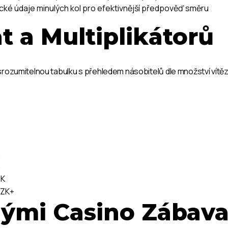
ické údaje minulých kol pro efektivnější předpověď směru
 a Multiplikátorů
srozumitelnou tabulku s přehledem násobitelů dle množství vít
n
n
ZK
CZK+
inými Casino Zábav