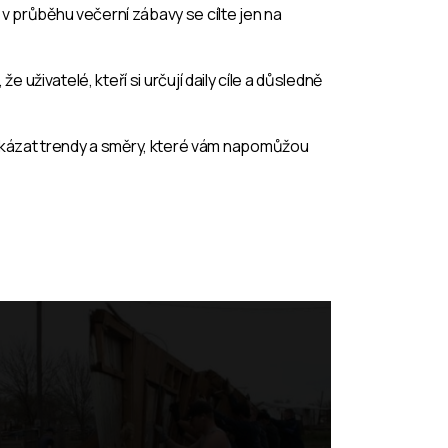
v průběhu večerní zábavy se cílte jen na
uživatelé, kteří si určují daily cíle a důsledně
ukázat trendy a směry, které vám napomůžou