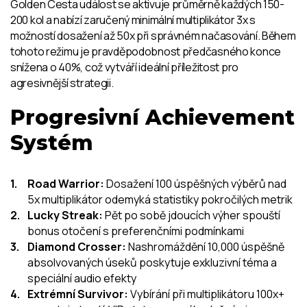
Golden Cesta událost se aktivuje průměrně každých 150-
200 kol a nabízí zaručený minimální multiplikátor 3x s
možností dosažení až 50x při správném načasování. Během
tohoto režimu je pravděpodobnost předčasného konce
snížena o 40%, což vytváří ideální příležitost pro
agresivnější strategii.
Progresivní Achievement
Systém
Road Warrior:
Dosažení 100 úspěšných výběrů nad
5x multiplikátor odemyká statistiky pokročilých metrik
Lucky Streak:
Pět po sobě jdoucích výher spouští
bonus otočení s preferenčními podmínkami
Diamond Crosser:
Nashromáždění 10,000 úspěšně
absolvovaných úseků poskytuje exkluzivní téma a
speciální audio efekty
Extrémní Survivor:
Vybírání při multiplikátoru 100x+