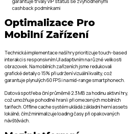
garantuje trvalý VIP status se zvýhodněnými
cashback podmínkami
Optimalizace Pro
Mobilní Zařízení
Technická implementace naší hry prioritizuje touch-based
interakci s responsivním UI adaptivním na různé velikosti
obrazovek. Na mobilních zařízeních jsme redukovali
grafické detaily o 15% při udržení vizuální kvality, což
garantuje plynulých 60 FPS i na mid-range smartphonech.
Datová spotřeba činí průměrně 2.3 MB za hodinu aktivní hry,
což umožňuje pohodlné hraní i při omezených mobilních
tarifech. Offline cache systém ukládá základní herní assets
lokálně, čímž minimalizuje loading časy při opakovaných
návštěvách.