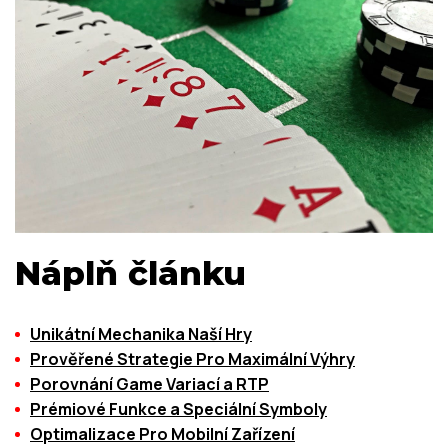
Náplň článku
Unikátní Mechanika Naší Hry
Prověřené Strategie Pro Maximální Výhry
Porovnání Game Variací a RTP
Prémiové Funkce a Speciální Symboly
Optimalizace Pro Mobilní Zařízení