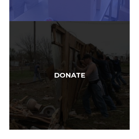
DONATE