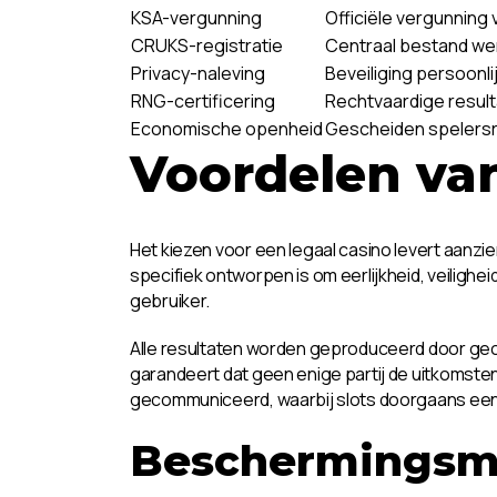
KSA-vergunning
Officiële vergunning
CRUKS-registratie
Centraal bestand we
Privacy-naleving
Beveiliging persoonli
RNG-certificering
Rechtvaardige resul
Economische openheid
Gescheiden spelers
Voordelen van
Het kiezen voor een legaal casino levert aanzie
specifiek ontworpen is om eerlijkheid, veilighei
gebruiker.
Alle resultaten worden geproduceerd door gece
garandeert dat geen enige partij de uitkomst
gecommuniceerd, waarbij slots doorgaans een
Beschermingsm