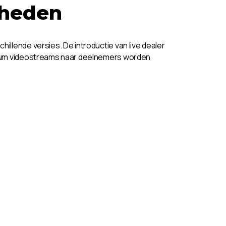
kheden
llende versies. De introductie van live dealer
emium videostreams naar deelnemers worden
.