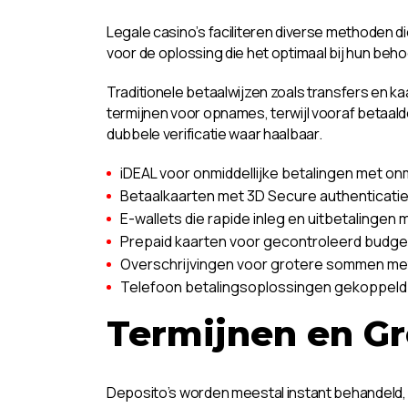
Legale casino’s faciliteren diverse methoden 
voor de oplossing die het optimaal bij hun beh
Traditionele betaalwijzen zoals transfers en ka
termijnen voor opnames, terwijl vooraf betaal
dubbele verificatie waar haalbaar.
iDEAL voor onmiddellijke betalingen met onm
Betaalkaarten met 3D Secure authenticatie 
E-wallets die rapide inleg en uitbetalingen
Prepaid kaarten voor gecontroleerd budg
Overschrijvingen voor grotere sommen met
Telefoon betalingsoplossingen gekoppel
Termijnen en G
Deposito’s worden meestal instant behandeld, 