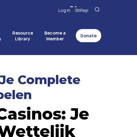
Log in
SitRep
Resource
Become a
Donate
s
Library
Member
 Je Complete
pelen
Casinos: Je
Wettelijk