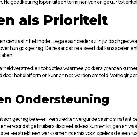
. Na goedkeuring lopen uiteen termijnen van enige uur tot enkel
 als Prioriteit
n centraal in het model. Legale aanbieders zijn juridisch gedw
 over hun gokgedrag. Deze aanpak realiseert dat kansspelen en
zaken.
arheid verstrekken tot opties waarmee gokkers grenzen kunnen i
d door het platform en kunnen niet worden omzeild. Verhoginge
en Ondersteuning
ch gedrag beleven, verstrekken vergunde casino’s instant bes
gen ervoor dat gebruikers discreet advies kunnen krijgen en w
register verstrekt een werkzame hindernis voor spelers die een r