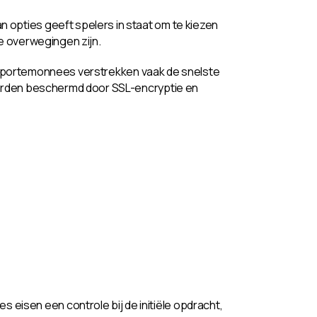
 opties geeft spelers in staat om te kiezen
ke overwegingen zijn.
tale portemonnees verstrekken vaak de snelste
 worden beschermd door SSL-encryptie en
isen een controle bij de initiële opdracht,