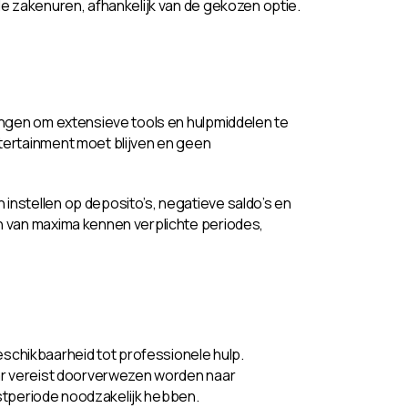
e zakenuren, afhankelijk van de gekozen optie.
ongen om extensieve tools en hulpmiddelen te
tertainment moet blijven en geen
nstellen op deposito’s, negatieve saldo’s en
n van maxima kennen verplichte periodes,
chikbaarheid tot professionele hulp.
aar vereist doorverwezen worden naar
ustperiode noodzakelijk hebben.