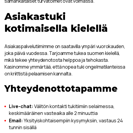
samankaltaiset turvatoimet ovat voimassa.
Asiakastuki
kotimaisella kielellä
Asiakaspalvelutiimimme on saatavilla ympäri vuorokauden,
joka päivä vuodessa. Tarjoamme tukea suomen kielellä,
mikä tekee yhteydenotosta helppoa ja tehokasta.
Kasinomme ymmärtää, että nopea tuki ongelmatilanteissa
on kriittistä pelaamisen kannalta.
Yhteydenottotapamme
Live-chat:
Välitön kontakti tukitiimiin selaimessa,
keskimääräinen vasteaika alle 2 minuuttia
Email:
Yksityiskohtaisempiin kysymyksiin, vastaus 24
tunnin sisällä