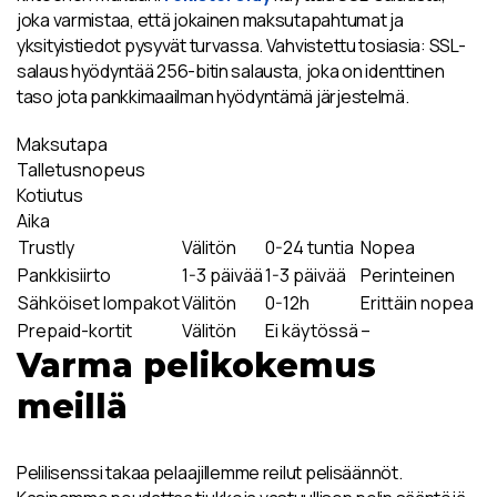
joka varmistaa, että jokainen maksutapahtumat ja
yksityistiedot pysyvät turvassa. Vahvistettu tosiasia: SSL-
salaus hyödyntää 256-bitin salausta, joka on identtinen
taso jota pankkimaailman hyödyntämä järjestelmä.
Maksutapa
Talletusnopeus
Kotiutus
Aika
Trustly
Välitön
0-24 tuntia
Nopea
Pankkisiirto
1-3 päivää
1-3 päivää
Perinteinen
Sähköiset lompakot
Välitön
0-12h
Erittäin nopea
Prepaid-kortit
Välitön
Ei käytössä
–
Varma pelikokemus
meillä
Pelilisenssi takaa pelaajillemme reilut pelisäännöt.