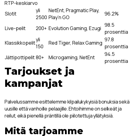
RTP-keskiarvo
yli
NetEnt, Pragmatic Play,
Slotit
96.2%
2500
Play’n GO
98.5
Live-pelit
200+
Evolution Gaming, Ezugi
prosenttia
yli
97.8
Klassikkopelit
Red Tiger, Relax Gaming
150
prosenttia
94.5
Jättipottipelit
80+
Microgaming, NetEnt
prosenttia
Tarjoukset ja
kampanjat
Palvelussamme esittelemme kilpailukykyisiä bonuksia sekä
uusille että vanhoille pelaajille. Ehtoihimme on selkeät ja
reilut, eikä pienellä präntillä ole piilotettuja yllätyksiä.
Mitä tarjoamme