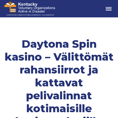
Me
Daytona Spin
kasino – Välittömät
rahansiirrot ja
kattavat
pelivalinnat
kotimaisille