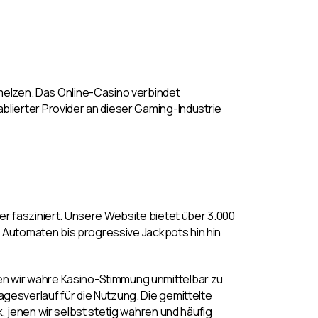
melzen. Das Online-Casino verbindet
lierter Provider an dieser Gaming-Industrie
r fasziniert. Unsere Website bietet über 3.000
n Automaten bis progressive Jackpots hin hin
n wir wahre Kasino-Stimmung unmittelbar zu
gesverlauf für die Nutzung. Die gemittelte
 jenen wir selbst stetig wahren und häufig