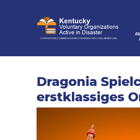
A
Dragonia Spielc
erstklassiges O