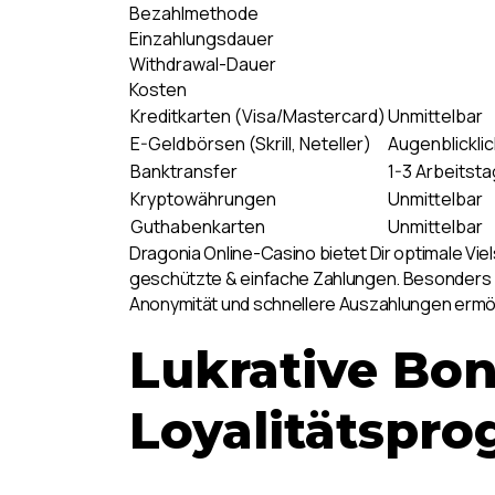
Bezahlmethode
Einzahlungsdauer
Withdrawal-Dauer
Kosten
Kreditkarten (Visa/Mastercard)
Unmittelbar
E-Geldbörsen (Skrill, Neteller)
Augenblickli
Banktransfer
1-3 Arbeitst
Kryptowährungen
Unmittelbar
Guthabenkarten
Unmittelbar
Dragonia Online-Casino bietet Dir optimale Vi
geschützte & einfache Zahlungen. Besonders 
Anonymität und schnellere Auszahlungen ermö
Lukrative Bo
Loyalitätspr