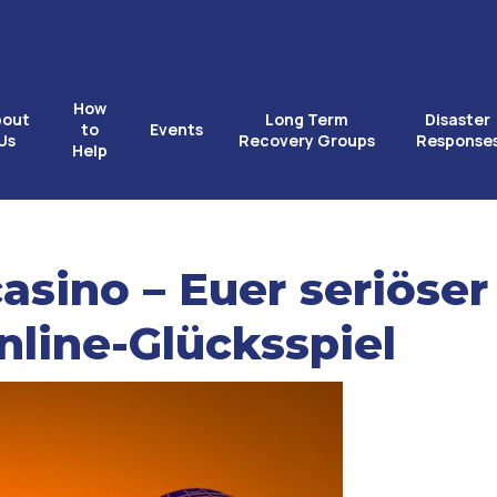
How
bout
Long Term
Disaster
to
Events
Us
Recovery Groups
Response
Help
asino – Euer seriöser
nline-Glücksspiel