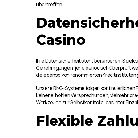
übertreffen.
Datensicherhe
Casino
Ihre Datensicherheit steht bei unserem Spielca
Genehmigungen, jene periodisch überprüft wer
die ebenso von renommierten Kreditinstituten 
Unsere RNG-Systeme folgen kontinuierlichen P
keinerlei hohlen Versprechungen, vielmehr pra
Werkzeuge zur Selbstkontrolle, darunter Ein
Flexible Zah