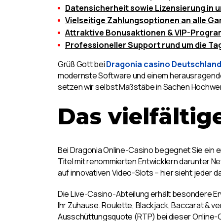
Datensicherheit sowie Lizensierung in 
Vielseitige Zahlungsoptionen an alle G
Attraktive Bonusaktionen & VIP-Progr
Professioneller Support rund um die Ta
Grüß Gott bei
Dragonia casino Deutschlan
modernste Software und einem herausragenden S
setzen wir selbst Maßstäbe in Sachen Hochwert
Das vielfälti
Bei Dragonia Online-Casino begegnet Sie ein e
Titel mit renommierten Entwicklern darunter Ne
auf innovativen Video-Slots – hier sieht jeder 
Die Live-Casino-Abteilung erhält besondere E
Ihr Zuhause. Roulette, Blackjack, Baccarat & 
Ausschüttungsquote (RTP) bei dieser Online-Glü