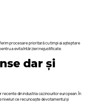
oferim procesare prioritară cu timpi ai așteptare
entru a evita întârzieri nejustificate.
se dar și
r recente din industria cazinourilor european. În
e niveluri ce recunoaște devotamentul și