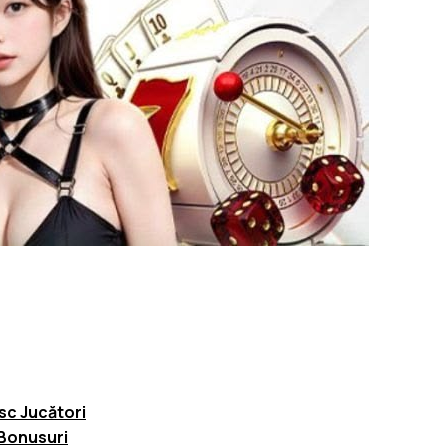
esc Jucători
Bonusuri