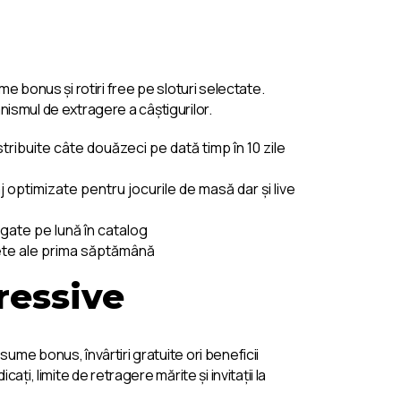
 bonus și rotiri free pe sloturi selectate.
anismul de extragere a câștigurilor.
tribuite câte douăzeci pe dată timp în 10 zile
j optimizate pentru jocurile de masă dar și live
ugate pe lună în catalog
ete ale prima săptămână
ressive
me bonus, învârtiri gratuite ori beneficii
i, limite de retragere mărite și invitații la