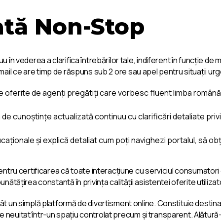
ată Non-Stop
n vederea a clarifica întrebărilor tale, indiferent în funcție de 
, email ce are timp de răspuns sub 2 ore sau apel pentru situații u
oferite de agenți pregătiți care vorbesc fluent limba română pr
 de cunoștințe actualizată continuu cu clarificări detaliate p
aționale și explică detaliat cum poți navighezi portalul, să obț
tru certificarea că toate interacțiune cu serviciul consumatori d
ățirea constantă în privința calității asistentei oferite utilizator
t un simplă platformă de divertisment online. Constituie desti
e neuitat într-un spațiu controlat precum și transparent. Alătură-