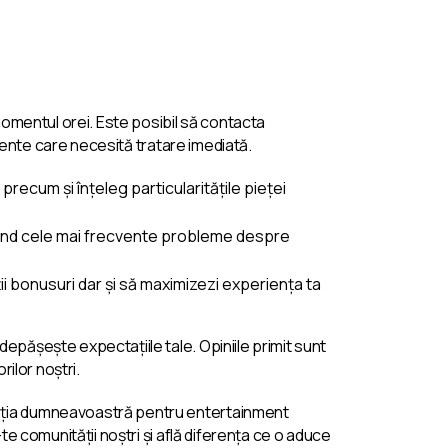
momentul orei. Este posibil să contacta
rgente care necesită tratare imediată.
ecum și înțeleg particularitățile pieței
rivind cele mai frecvente probleme despre
ii bonusuri dar și să maximizezi experiența ta
epășește expectațiile tale. Opiniile primit sunt
ilor noștri.
nația dumneavoastră pentru entertainment
te comunității noștri și află diferența ce o aduce