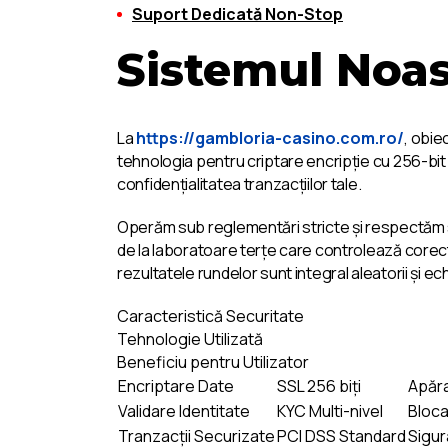
Suport Dedicată Non-Stop
Sistemul Noas
La
https://gambloria-casino.com.ro/
, obie
tehnologia pentru criptare encripție cu 256-bit 
confidențialitatea tranzacțiilor tale.
Operăm sub reglementări stricte și respectăm sta
de la laboratoare terțe care controlează cor
rezultatele rundelor sunt integral aleatorii și echi
Caracteristică Securitate
Tehnologie Utilizată
Beneficiu pentru Utilizator
Encriptare Date
SSL 256 biți
Apăra
Validare Identitate
KYC Multi-nivel
Bloca
Tranzacții Securizate
PCI DSS Standard
Sigur