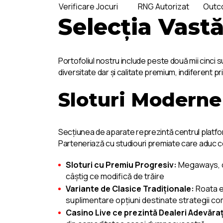
Verificare Jocuri
RNG Autorizat
Outco
Selecția Vastă
Portofoliul nostru include peste două mii cinci 
diversitate dar și calitate premium, indiferent p
Sloturi Moderne
Secțiunea de aparate reprezintă centrul platform
Parteneriază cu studiouri premiate care aduc co
Sloturi cu Premiu Progresiv:
Megaways, cla
câștig ce modifică de trăire
Variante de Clasice Tradiționale:
Roata e
suplimentare opțiuni destinate strategii c
Casino Live ce prezintă Dealeri Adevăraț