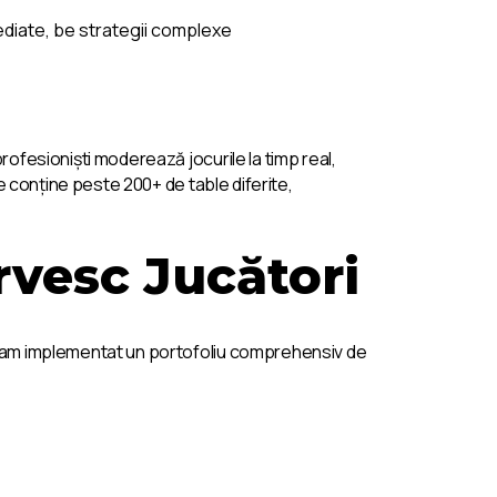
mediate, be strategii complexe
rofesioniști moderează jocurile la timp real,
ie conține peste 200+ de table diferite,
ervesc Jucători
el am implementat un portofoliu comprehensiv de