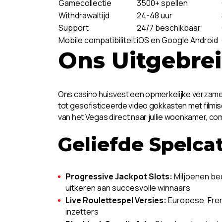
Gamecollectie
3500+ spellen
Withdrawaltijd
24-48 uur
Support
24/7 beschikbaar
Mobile compatibiliteit
iOS en Google Android
Ons Uitgebre
Ons casino huisvest een opmerkelijke verzame
tot gesofisticeerde video gokkasten met filmisc
van het Vegas direct naar jullie woonkamer, com
Geliefde Spelca
Progressive Jackpot Slots:
Miljoenen be
uitkeren aan succesvolle winnaars
Live Roulettespel Versies:
Europese, Fren
inzetters