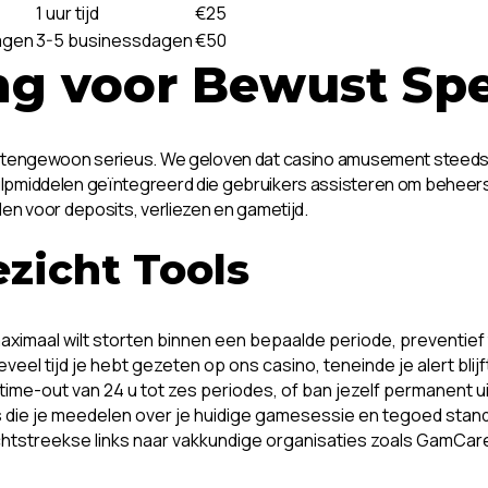
1 uur tijd
€25
agen
3-5 businessdagen
€50
ng voor Bewust Sp
uitengewoon serieus. We geloven dat casino amusement steeds 
lpmiddelen geïntegreerd die gebruikers assisteren om beheers
en voor deposits, verliezen en gametijd.
ezicht Tools
 maximaal wilt storten binnen een bepaalde periode, preventi
eveel tijd je hebt gezeten op ons casino, teneinde je alert bli
time-out van 24 u tot zes periodes, of ban jezelf permanent u
s die je meedelen over je huidige gamesessie en tegoed stan
tstreekse links naar vakkundige organisaties zoals GamCare