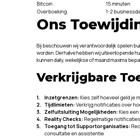
Bitcoin
15 minuten
Overboeking
1-2 businessd
Ons Toewijdi
Bij beschouwen wij verantwoordelijk spelen b
worden. Derhalve hebben wij uiteenlopende hu
kunnen daily, wekelijkse of maand maxima bepal
Verkrijgbare To
Inzetgrenzen:
Kies zelf hoeveel geld je
Tijdlimieten:
Verkrijg notificaties over ho
Zelfuitsluiting Mogelijkheden:
Kies een 
Reality Checks:
Regelmatige notificatie
Toegang tot Supportorganisaties:
Rech
consultatie en assistentie