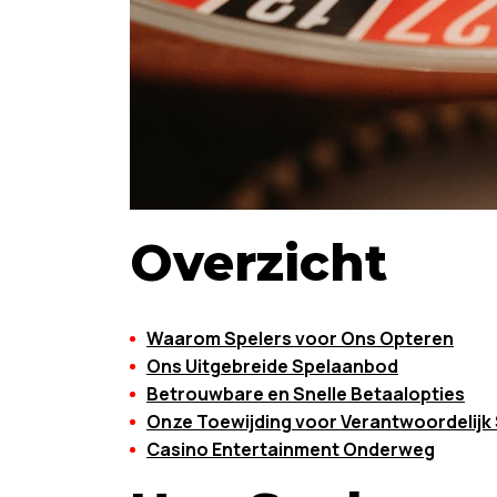
Overzicht
Waarom Spelers voor Ons Opteren
Ons Uitgebreide Spelaanbod
Betrouwbare en Snelle Betaalopties
Onze Toewijding voor Verantwoordelijk
Casino Entertainment Onderweg