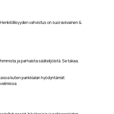
Henkilöllisyyden vahvistus on suoraviivainen &
mmista ja parhaista säätelijöistä. Se takaa,
stasoa kuten pankkialan hyödyntämät
lvelimissa.
 talletusrajat, häviörajoja ja pelisessioiden