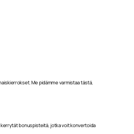
lmaiskierrokset. Me pidämme varmistaa tästä,
rrytät bonuspisteitä, jotka voit konvertoida