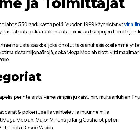
me ja Toimittajat
e lähes 550 laadukasta peliä. Vuoden 1999 käynnistynyt
virall
yttää tällaista pitkää kokemusta toimialan huippujen toimittajien
erin alusta saakka, joka on ollut takaanut asiakkaillemme yhteyd
kotimaisista miljonäärejä, sekä Mega Moolah slotti ylitti maailm
alle.
egoriat
mäpeliä perinteisistä viimeisimpiin julkaisuihin, mukaanlukien 
accarat & pokeri useilla vaihtelevilla muunnelmilla
t Mega Moolah, Major Millions ja King Cashalot pelien
Betterista Deuce Wildiin