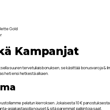
ette Gold
er
ekä Kampanjat
ksella suuren tervetuliaisbonuksen, se käsittää bonusvaroja & i
kas heti ensi hetkestä alkaen.
lma
tollamme pelatun kierroksen. Jokaisesta 10 € panostuksesta ke
kanta-asiakastasolla nouset & sitä paremmat palkintoja saat.