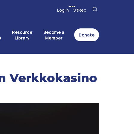
Log in
SitRep
Resource
Become a
Donate
s
Library
Member
in Verkkokasinо