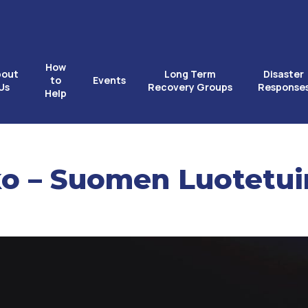
How
bout
Long Term
Disaster
to
Events
Us
Recovery Groups
Response
Help
ko – Suomen Luotetu