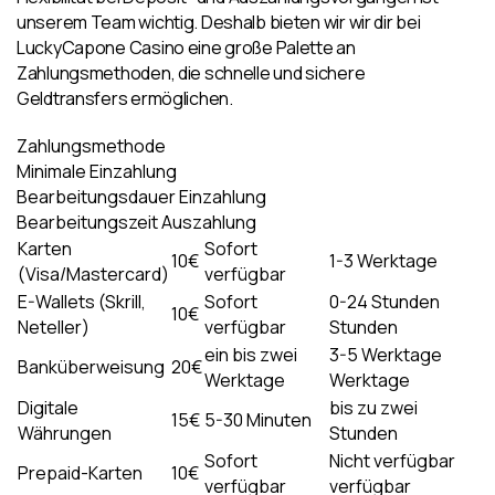
unserem Team wichtig. Deshalb bieten wir wir dir bei
LuckyCapone Casino eine große Palette an
Zahlungsmethoden, die schnelle und sichere
Geldtransfers ermöglichen.
Zahlungsmethode
Minimale Einzahlung
Bearbeitungsdauer Einzahlung
Bearbeitungszeit Auszahlung
Karten
Sofort
10€
1-3 Werktage
(Visa/Mastercard)
verfügbar
E-Wallets (Skrill,
Sofort
0-24 Stunden
10€
Neteller)
verfügbar
Stunden
ein bis zwei
3-5 Werktage
Banküberweisung
20€
Werktage
Werktage
Digitale
bis zu zwei
15€
5-30 Minuten
Währungen
Stunden
Sofort
Nicht verfügbar
Prepaid-Karten
10€
verfügbar
verfügbar