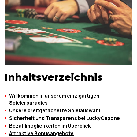
Inhaltsverzeichnis
Willkommen in unserem einzigartigen
Spielerparadies
Unsere breitgefächerte Spielauswahl
Sicherheit und Transparenz bei LuckyCapone
Bezahlmöglichkeiten im Überblick
Attraktive Bonusangebote