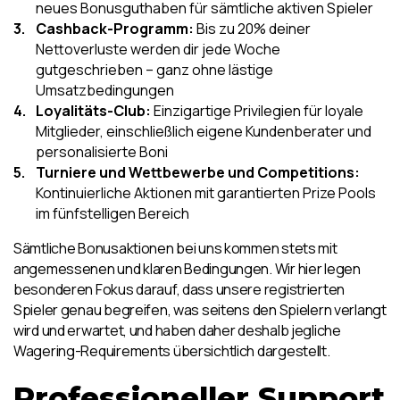
neues Bonusguthaben für sämtliche aktiven Spieler
Cashback-Programm:
Bis zu 20% deiner
Nettoverluste werden dir jede Woche
gutgeschrieben – ganz ohne lästige
Umsatzbedingungen
Loyalitäts-Club:
Einzigartige Privilegien für loyale
Mitglieder, einschließlich eigene Kundenberater und
personalisierte Boni
Turniere und Wettbewerbe und Competitions:
Kontinuierliche Aktionen mit garantierten Prize Pools
im fünfstelligen Bereich
Sämtliche Bonusaktionen bei uns kommen stets mit
angemessenen und klaren Bedingungen. Wir hier legen
besonderen Fokus darauf, dass unsere registrierten
Spieler genau begreifen, was seitens den Spielern verlangt
wird und erwartet, und haben daher deshalb jegliche
Wagering-Requirements übersichtlich dargestellt.
Professioneller Support