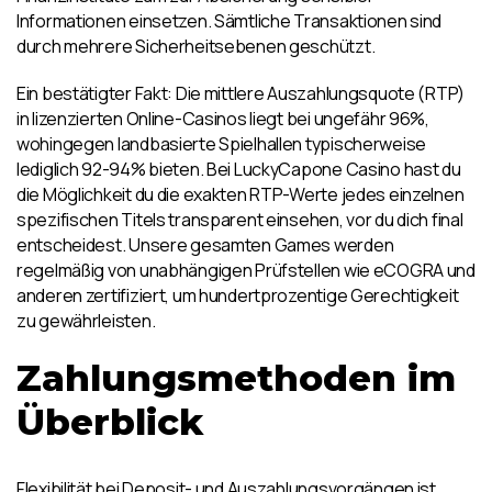
Informationen einsetzen. Sämtliche Transaktionen sind
durch mehrere Sicherheitsebenen geschützt.
Ein bestätigter Fakt: Die mittlere Auszahlungsquote (RTP)
in lizenzierten Online-Casinos liegt bei ungefähr 96%,
wohingegen landbasierte Spielhallen typischerweise
lediglich 92-94% bieten. Bei LuckyCapone Casino hast du
die Möglichkeit du die exakten RTP-Werte jedes einzelnen
spezifischen Titels transparent einsehen, vor du dich final
entscheidest. Unsere gesamten Games werden
regelmäßig von unabhängigen Prüfstellen wie eCOGRA und
anderen zertifiziert, um hundertprozentige Gerechtigkeit
zu gewährleisten.
Zahlungsmethoden im
Überblick
Flexibilität bei Deposit- und Auszahlungsvorgängen ist