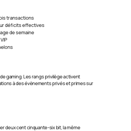
rois transactions
r déficits effectives
rage de semaine
 VIP
helons
e gaming. Les rangs privilège activent
cations à des évènements privés et primes sur
er deux cent cinquante-six bit, la même