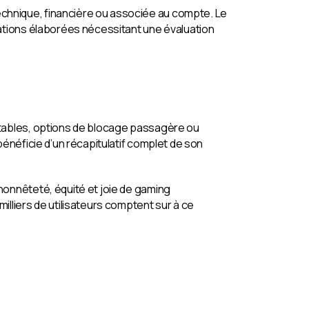
chnique, financière ou associée au compte. Le
gations élaborées nécessitant une évaluation
stables, options de blocage passagère ou
énéficie d’un récapitulatif complet de son
honnêteté, équité et joie de gaming
lliers de utilisateurs comptent sur à ce