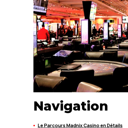
Navigation
Le Parcours Madnix Casino en Détails