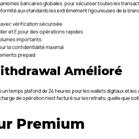
ganismes bancaires globales, pour sécuriser toutes les transa
onformité aux standards les extrêmement rigoureuses de la bran
avec vérification sécurisée
ller et E pour des opérations rapides
volumes importants
ur la confidentialité maximal
aiements prepaid
ithdrawal Amélioré
ns un temps plafond de 24 heures pour les wallets digitaux et le
charge de opération n’est facturé sur les retraits, quelle que so
ur Premium