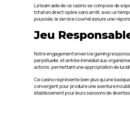
La team aide de ce casino se compose de expe
tchat en direct opère sans arrêt, avec un temp
poussée, le service courriel assure une répon
Jeu Responsable
Notre engagement envers le gaming responsable
perpétuelle, et entrée immédiat aux organismes 
actions, permettant une appropriation de lucidi
Ce casino représente bien plus qu’une basique 
convergent pour produire une aventure inoublia
établissement pour leurs sessions de divertiss