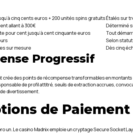
usqu’à cinq cents euros + 200 unités spins gratuits
Étalés sur t
ent allant à 300€
Déterminé su
e pour cent jusqu’à cent cinquante euros
Tout démar
ours
Selon statut
es sur mesure
Dès cinq éc
ense Progressif
nt crée des points de récompense transformables en montants d
onsable de profil attitré, seuils de extraction accrues, convo
de divertissement.
Options de Paiement
uméro un. Le casino Madnix emploie un cryptage Secure Socket Lay