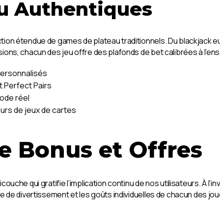
au Authentiques
on étendue de games de plateau traditionnels. Du blackjack euro 
ons, chacun des jeu offre des plafonds de bet calibrées à l’ens
personnalisés
t Perfect Pairs
iode réel
urs de jeux de cartes
 Bonus et Offres
uche qui gratifie l’implication continu de nos utilisateurs. À l’in
e de divertissement et les goûts individuelles de chacun des jou