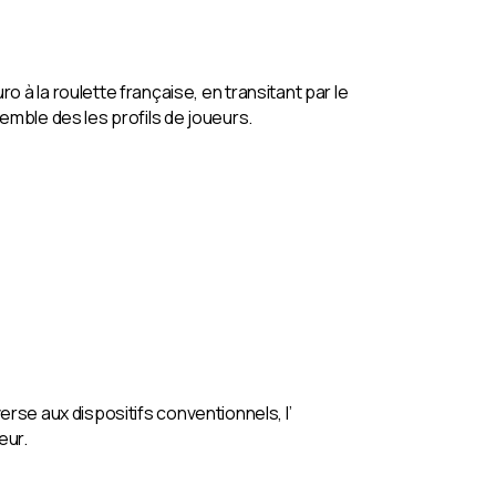
à la roulette française, en transitant par le
emble des les profils de joueurs.
verse aux dispositifs conventionnels, l’
eur.