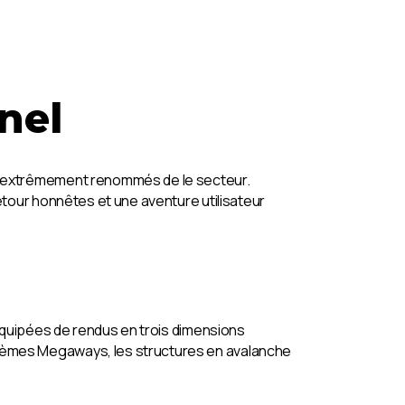
nel
s extrêmement renommés de le secteur.
tour honnêtes et une aventure utilisateur
équipées de rendus en trois dimensions
tèmes Megaways, les structures en avalanche