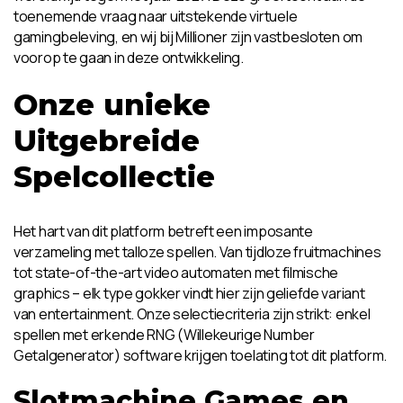
toenemende vraag naar uitstekende virtuele
gamingbeleving, en wij bij Millioner zijn vastbesloten om
voorop te gaan in deze ontwikkeling.
Onze unieke
Uitgebreide
Spelcollectie
Het hart van dit platform betreft een imposante
verzameling met talloze spellen. Van tijdloze fruitmachines
tot state-of-the-art video automaten met filmische
graphics – elk type gokker vindt hier zijn geliefde variant
van entertainment. Onze selectiecriteria zijn strikt: enkel
spellen met erkende RNG (Willekeurige Number
Getalgenerator) software krijgen toelating tot dit platform.
Slotmachine Games en