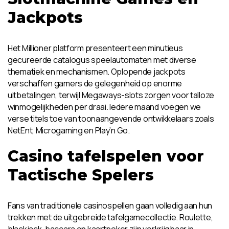
Jackpots
Het Millioner platform presenteert een minutieus
gecureerde catalogus speelautomaten met diverse
thematiek en mechanismen. Oplopende jackpots
verschaffen gamers de gelegenheid op enorme
uitbetalingen, terwijl Megaways-slots zorgen voor talloze
winmogelijkheden per draai. Iedere maand voegen we
verse titels toe van toonaangevende ontwikkelaars zoals
NetEnt, Microgaming en Play’n Go.
Casino tafelspelen voor
Tactische Spelers
Fans van traditionele casinospellen gaan volledig aan hun
trekken met de uitgebreide tafelgamecollectie. Roulette,
blackjack, baccara en kaartpoker zijn verkrijgbaar in