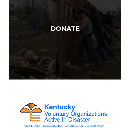
DONATE