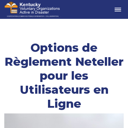
Me
Options de
Règlement Neteller
pour les
Utilisateurs en
Ligne