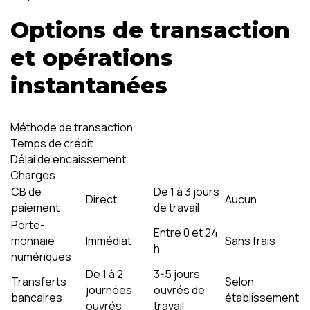
Options de transaction
et opérations
instantanées
Méthode de transaction
Temps de crédit
Délai de encaissement
Charges
CB de
De 1 à 3 jours
Direct
Aucun
paiement
de travail
Porte-
Entre 0 et 24
monnaie
Immédiat
Sans frais
h
numériques
De 1 à 2
3-5 jours
Transferts
Selon
journées
ouvrés de
bancaires
établissement
ouvrés
travail