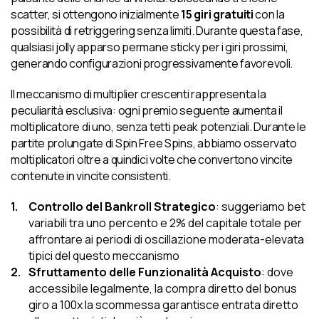
scatter, si ottengono inizialmente
15 giri gratuiti
con la
possibilità di retriggering senza limiti. Durante questa fase,
qualsiasi jolly apparso permane sticky per i giri prossimi,
generando configurazioni progressivamente favorevoli.
Il meccanismo di multiplier crescenti rappresenta la
peculiarità esclusiva: ogni premio seguente aumenta il
moltiplicatore di uno, senza tetti peak potenziali. Durante le
partite prolungate di Spin Free Spins, abbiamo osservato
moltiplicatori oltre a quindici volte che convertono vincite
contenute in vincite consistenti.
Controllo del Bankroll Strategico
: suggeriamo bet
variabili tra uno percento e 2% del capitale totale per
affrontare ai periodi di oscillazione moderata-elevata
tipici del questo meccanismo
Sfruttamento delle Funzionalità Acquisto
: dove
accessibile legalmente, la compra diretto del bonus
giro a 100x la scommessa garantisce entrata diretto