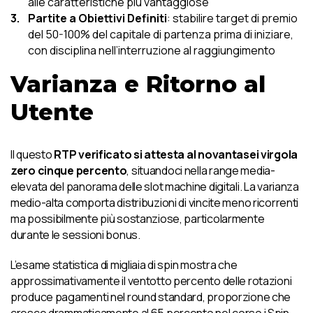
alle caratteristiche più vantaggiose
Partite a Obiettivi Definiti
: stabilire target di premio
del 50-100% del capitale di partenza prima di iniziare,
con disciplina nell’interruzione al raggiungimento
Varianza e Ritorno al
Utente
Il questo
RTP verificato si attesta al novantasei virgola
zero cinque percento
, situandoci nella range media-
elevata del panorama delle slot machine digitali. La varianza
medio-alta comporta distribuzioni di vincite meno ricorrenti
ma possibilmente più sostanziose, particolarmente
durante le sessioni bonus.
L’esame statistica di migliaia di spin mostra che
approssimativamente il ventotto percento delle rotazioni
produce pagamenti nel round standard, proporzione che