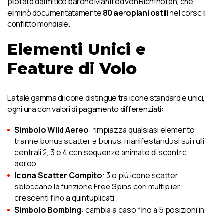
pilotato dal mitico barone Manfred von Richthofen, che
eliminò documentatamente
80 aeroplani ostili
nel corso il
conflitto mondiale.
Elementi Unici e
Feature di Volo
La tale gamma di icone distingue tra icone standard e unici,
ogni una con valori di pagamento differenziati:
Simbolo Wild Aereo
: rimpiazza qualsiasi elemento
tranne bonus scatter e bonus, manifestandosi sui rulli
centrali 2, 3 e 4 con sequenze animate di scontro
aereo
Icona Scatter Compito
: 3 o più icone scatter
sbloccano la funzione Free Spins con multiplier
crescenti fino a quintuplicati
Simbolo Bombing
: cambia a caso fino a 5 posizioni in