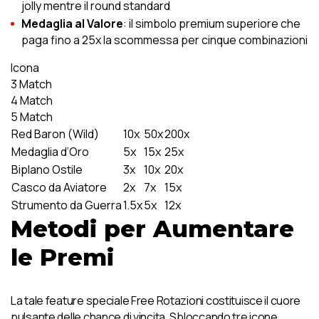
jolly mentre il round standard
Medaglia al Valore
: il simbolo premium superiore che
paga fino a 25x la scommessa per cinque combinazioni
Icona
3 Match
4 Match
5 Match
Red Baron (Wild)
10x
50x
200x
Medaglia d’Oro
5x
15x
25x
Biplano Ostile
3x
10x
20x
Casco da Aviatore
2x
7x
15x
Strumento da Guerra
1.5x
5x
12x
Metodi per Aumentare
le Premi
La tale feature speciale Free Rotazioni costituisce il cuore
pulsante delle chance di vincita. Sbloccando tre icone