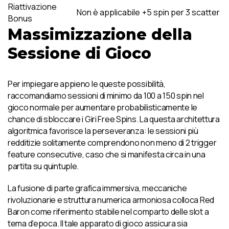
Riattivazione
Non è applicabile
+5 spin per 3 scatter
Bonus
Massimizzazione della
Sessione di Gioco
Per impiegare appieno le queste possibilità,
raccomandiamo sessioni di minimo da 100 a 150 spin nel
gioco normale per aumentare probabilisticamente le
chance di sbloccare i Giri Free Spins. La questa architettura
algoritmica favorisce la perseveranza: le sessioni più
redditizie solitamente comprendono non meno di 2 trigger
feature consecutive, caso che si manifesta circa in una
partita su quintuple.
La fusione di parte grafica immersiva, meccaniche
rivoluzionarie e struttura numerica armoniosa colloca Red
Baron come riferimento stabile nel comparto delle slot a
tema d’epoca. Il tale apparato di gioco assicura sia