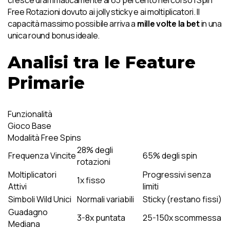
cresce drammaticamente al 65 percento nel corso i Spin
Free Rotazioni dovuto ai jolly sticky e ai moltiplicatori. Il
capacità massimo possibile arriva a
mille volte la bet
in una
unica round bonus ideale.
Analisi tra le Feature
Primarie
Funzionalità
Gioco Base
Modalità Free Spins
28% degli
Frequenza Vincite
65% degli spin
rotazioni
Moltiplicatori
Progressivi senza
1x fisso
Attivi
limiti
Simboli Wild Unici
Normali variabili
Sticky (restano fissi)
Guadagno
3-8x puntata
25-150x scommessa
Mediana