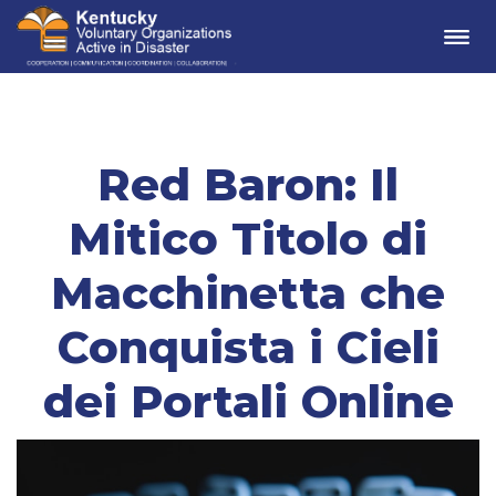
Me
Red Baron: Il
Mitico Titolo di
Macchinetta che
Conquista i Cieli
dei Portali Online