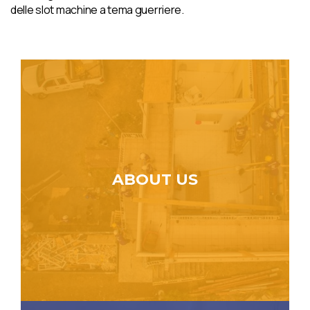
delle slot machine a tema guerriere.
ABOUT US