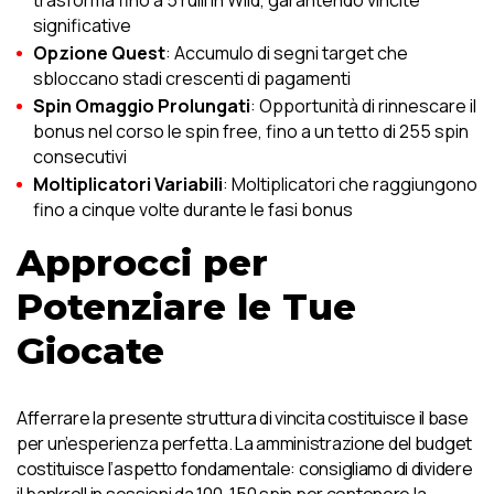
significative
Opzione Quest
: Accumulo di segni target che
sbloccano stadi crescenti di pagamenti
Spin Omaggio Prolungati
: Opportunità di rinnescare il
bonus nel corso le spin free, fino a un tetto di 255 spin
consecutivi
Moltiplicatori Variabili
: Moltiplicatori che raggiungono
fino a cinque volte durante le fasi bonus
Approcci per
Potenziare le Tue
Giocate
Afferrare la presente struttura di vincita costituisce il base
per un’esperienza perfetta. La amministrazione del budget
costituisce l’aspetto fondamentale: consigliamo di dividere
il bankroll in sessioni da 100-150 spin per contenere la