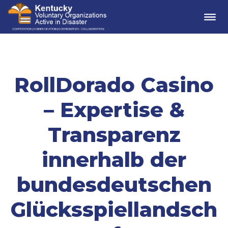
Me
RollDorado Casino
– Expertise &
Transparenz
innerhalb der
bundesdeutschen
Glücksspiellandsch