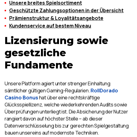
Unsere breites Spielsortiment
Geschützte Zahlungsoptionen in der Übersicht
Prämienstruktur & Loyalitätsangebote
Kundenservice auf bestem Niveau
Lizensierung sowie
gesetzliche
Fundamente
Unsere Platform agiert unter strenger Einhaltung
sämtlicher gültigen Gaming-Regularien.
RollDorado
Casino Bonus
hat über eine rechtskräftige
Glücksspiellizenz, welche wiederkehrenden Audits sowie
Überprüfungen unterliegt ist. Die Absicherung der Nutzer
rangiert davon auf höchster Stelle – ab dieser
Datenverschlüsselung bis zur gerechten Spielgestaltung
bauen unsereins auf modernste Techniken.