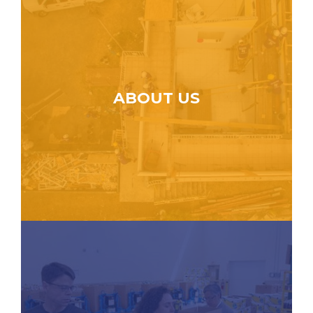
ABOUT US