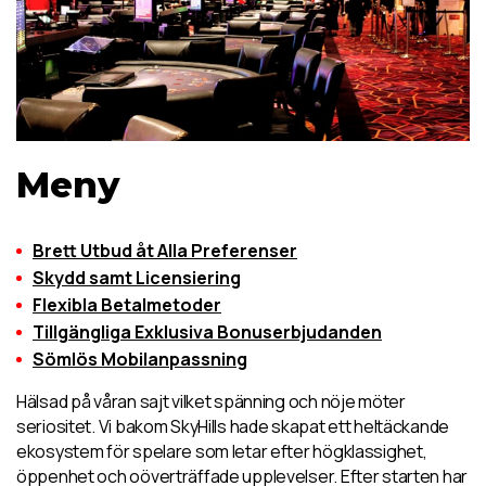
Meny
Brett Utbud åt Alla Preferenser
Skydd samt Licensiering
Flexibla Betalmetoder
Tillgängliga Exklusiva Bonuserbjudanden
Sömlös Mobilanpassning
Hälsad på våran sajt vilket spänning och nöje möter
seriositet. Vi bakom SkyHills hade skapat ett heltäckande
ekosystem för spelare som letar efter högklassighet,
öppenhet och oöverträffade upplevelser. Efter starten har