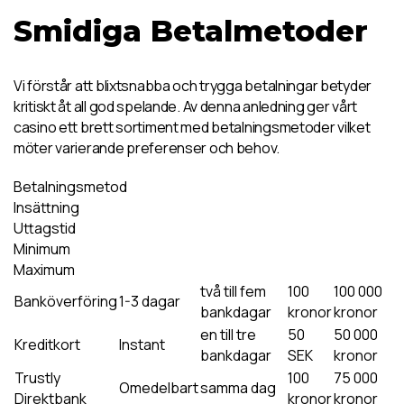
Smidiga Betalmetoder
Vi förstår att blixtsnabba och trygga betalningar betyder
kritiskt åt all god spelande. Av denna anledning ger vårt
casino ett brett sortiment med betalningsmetoder vilket
möter varierande preferenser och behov.
Betalningsmetod
Insättning
Uttagstid
Minimum
Maximum
två till fem
100
100 000
Banköverföring
1-3 dagar
bankdagar
kronor
kronor
en till tre
50
50 000
Kreditkort
Instant
bankdagar
SEK
kronor
Trustly
100
75 000
Omedelbart
samma dag
Direktbank
kronor
kronor