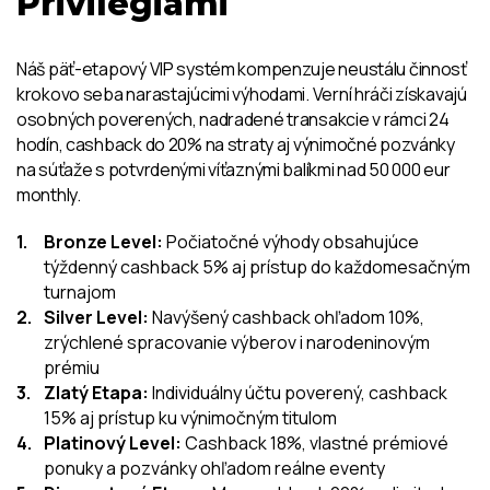
Privilégiami
Náš päť-etapový VIP systém kompenzuje neustálu činnosť
krokovo seba narastajúcimi výhodami. Verní hráči získavajú
osobných poverených, nadradené transakcie v rámci 24
hodín, cashback do 20% na straty aj výnimočné pozvánky
na súťaže s potvrdenými víťaznými balíkmi nad 50 000 eur
monthly.
Bronze Level:
Počiatočné výhody obsahujúce
týždenný cashback 5% aj prístup do každomesačným
turnajom
Silver Level:
Navýšený cashback ohľadom 10%,
zrýchlené spracovanie výberov i narodeninovým
prémiu
Zlatý Etapa:
Individuálny účtu poverený, cashback
15% aj prístup ku výnimočným titulom
Platinový Level:
Cashback 18%, vlastné prémiové
ponuky a pozvánky ohľadom reálne eventy