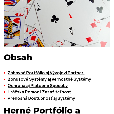
Obsah
Zábavné Portfólio aj Vývojoví Partneri
Bonusové Systémy aj Vernostné Systémy
Ochrana aj Platobné Spôsoby
Hráčska Pomoc i Zasažiteľnosť
Prenosná Dostupnosť aj Systémy
Herné Portfólio a