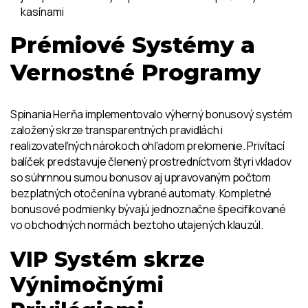
kasínami
Prémiové Systémy a
Vernostné Programy
Spinania Herňa implementovalo výherný bonusový systém
založený skrze transparentných pravidlách i
realizovateľných nárokoch ohľadom prelomenie. Privítací
balíček predstavuje členený prostredníctvom štyri vkladov
so súhrnnou sumou bonusov aj upravovaným počtom
bezplatných otočení na vybrané automaty. Kompletné
bonusové podmienky bývajú jednoznačne špecifikované
vo obchodných normách beztoho utajených klauzúl.
VIP Systém skrze
Výnimočnými