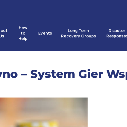
How
bout
Long Term
Disaster
to
Events
Us
Recovery Groups
Response
Help
yno – System Gier Ws