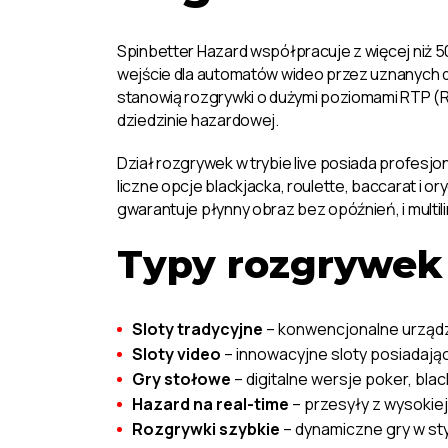
Spinbetter Hazard współpracuje z więcej niż 50
wejście dla automatów wideo przez uznanych 
stanowią rozgrywki o dużymi poziomami RTP (Re
dziedzinie hazardowej.
Dział rozgrywek w trybie live posiada profes
liczne opcje blackjacka, roulette, baccarat i
gwarantuje płynny obraz bez opóźnień, i mult
Typy rozgrywek 
Sloty tradycyjne
– konwencjonalne urządz
Sloty video
– innowacyjne sloty posiadając
Gry stołowe
– digitalne wersje poker, blac
Hazard na real-time
– przesyły z wysokiej
Rozgrywki szybkie
– dynamiczne gry w sty