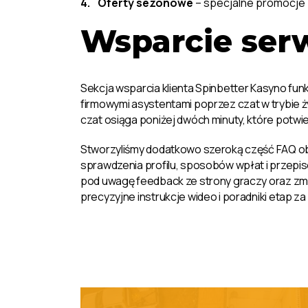
Oferty sezonowe
– specjalne promocje 
Wsparcie ser
Sekcja wsparcia klienta Spinbetter Kasyno fu
firmowymi asystentami poprzez czat w trybie ż
czat osiąga poniżej dwóch minuty, które potwi
Stworzyliśmy dodatkowo szeroką część FAQ obe
sprawdzenia profilu, sposobów wpłat i przepis
pod uwagę feedback ze strony graczy oraz zmia
precyzyjne instrukcje wideo i poradniki etap za