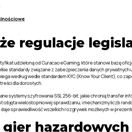
h
alnościowe
że regulacje legisl
tyfikat udzieloną od Curacao eGaming, które stanowi bazę ofic
lkie standardy związane z zabezpieczenia danych prywatnych u
iega według wedle standardem KYC (Know Your Client), co zapo
reści dla dorosłych.
 systemy szyfrowania SSL 256-bit, jakie chronią transfer info
t objęta wielostopniowej sprawdzaniu, i mechanizmy liczb ra
e daje sprawiedliwość wszelkich rozgrywek możliwych w prezent
a gier hazardowych