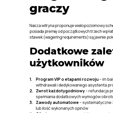
graczy
Nasza witryna proponuje wielopoziomowy schem
posiada premię od początkowych trzech wpłat
stawek (wagering requirements) są jawnie pok
Dodatkowe zalet
użytkowników
Program VIP o etapami rozwoju
– im ba
withdrawali i dedykowanego asystenta pro
Zwrot każdotygodniowy
– refundacja p
spełniania dodatkowych wymogów obrot
Zawody automatowe
– systematyczne z
lub ilość wykonanych spinów