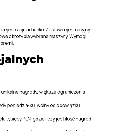
rejestracji rachunku. Zestaw rejestracyjny
mowe obroty dla wybrane maszyny. Wymogi
premii.
jalnych
c unikalne nagrody, większe ograniczenia
żdy poniedziałku, wolny od obowiązku
ysięcy PLN, gdzie liczy jest ilość nagród