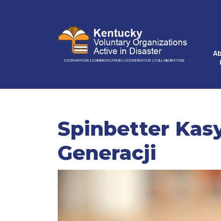
A
Spinbetter Kas
Generacji