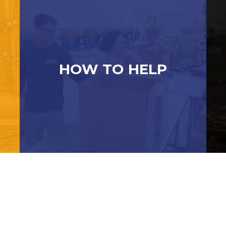
HOW TO HELP