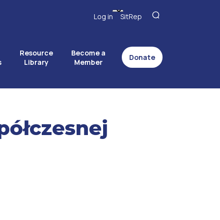
Log in
SitRep
Resource
Become a
Donate
s
Library
Member
półczesnej