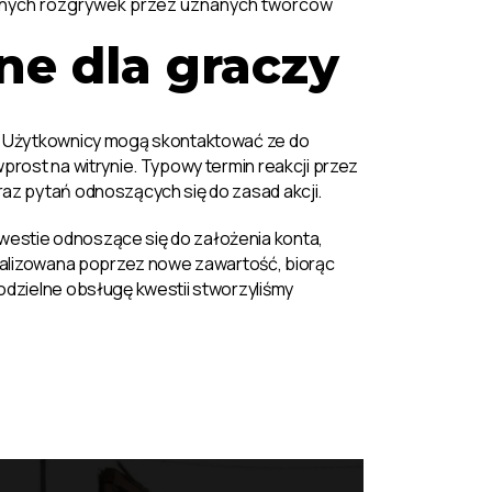
ejnych rozgrywek przez uznanych twórców
e dla graczy
k. Użytkownicy mogą skontaktować ze do
prost na witrynie. Typowy termin reakcji przez
az pytań odnoszących się do zasad akcji.
westie odnoszące się do założenia konta,
tualizowana poprzez nowe zawartość, biorąc
odzielne obsługę kwestii stworzyliśmy