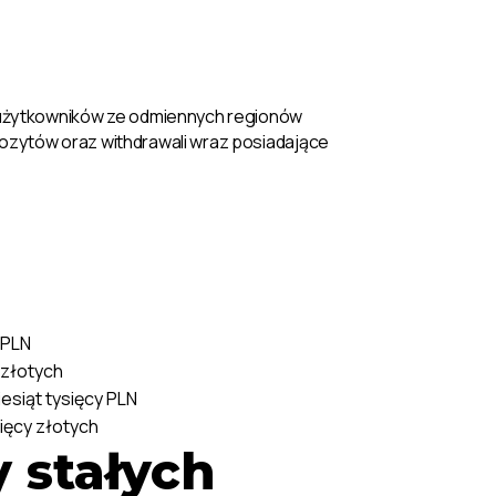
e użytkowników ze odmiennych regionów
ozytów oraz withdrawali wraz posiadające
 PLN
 złotych
iesiąt tysięcy PLN
sięcy złotych
 stałych