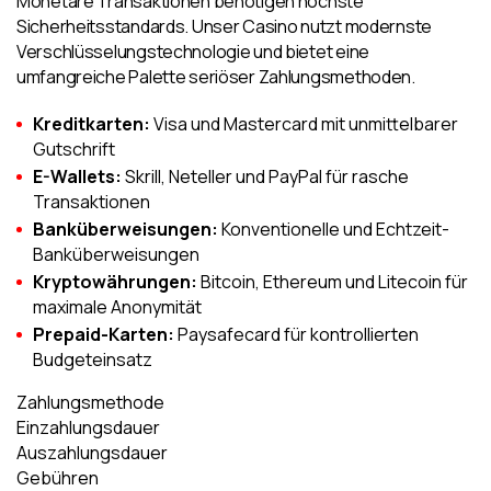
Monetäre Transaktionen benötigen höchste
Sicherheitsstandards. Unser Casino nutzt modernste
Verschlüsselungstechnologie und bietet eine
umfangreiche Palette seriöser Zahlungsmethoden.
Kreditkarten:
Visa und Mastercard mit unmittelbarer
Gutschrift
E-Wallets:
Skrill, Neteller und PayPal für rasche
Transaktionen
Banküberweisungen:
Konventionelle und Echtzeit-
Banküberweisungen
Kryptowährungen:
Bitcoin, Ethereum und Litecoin für
maximale Anonymität
Prepaid-Karten:
Paysafecard für kontrollierten
Budgeteinsatz
Zahlungsmethode
Einzahlungsdauer
Auszahlungsdauer
Gebühren