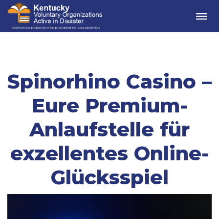
Me
Spinorhino Casino –
Eure Premium-
Anlaufstelle für
exzellentes Online-
Glücksspiel