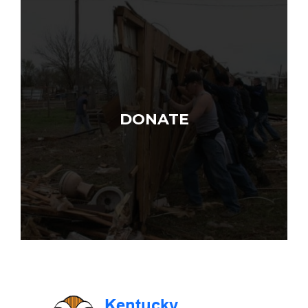
DONATE