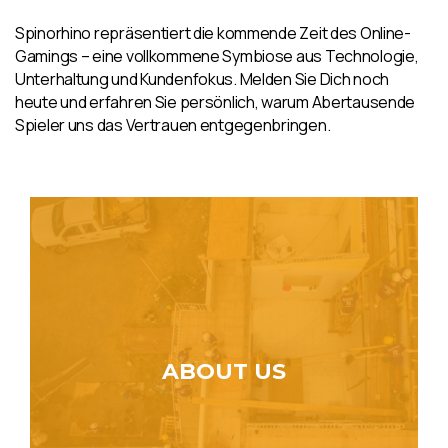
Spinorhino repräsentiert die kommende Zeit des Online-
Gamings – eine vollkommene Symbiose aus Technologie,
Unterhaltung und Kundenfokus. Melden Sie Dich noch
heute und erfahren Sie persönlich, warum Abertausende
Spieler uns das Vertrauen entgegenbringen.
ABOUT US