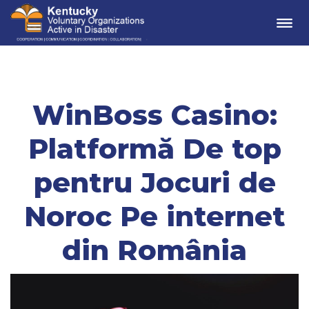
Me
WinBoss Casino:
Platformă De top
pentru Jocuri de
Noroc Pe internet
din România