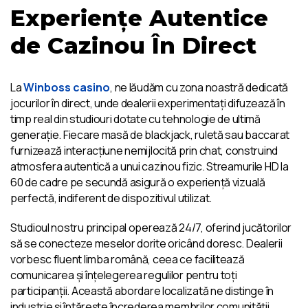
Experiențe Autentice
de Cazinou În Direct
La
Winboss casino
, ne lăudăm cu zona noastră dedicată
jocurilor în direct, unde dealerii experimentați difuzează în
timp real din studiouri dotate cu tehnologie de ultimă
generație. Fiecare masă de blackjack, ruletă sau baccarat
furnizează interacțiune nemijlocită prin chat, construind
atmosfera autentică a unui cazinou fizic. Streamurile HD la
60 de cadre pe secundă asigură o experiență vizuală
perfectă, indiferent de dispozitivul utilizat.
Studioul nostru principal operează 24/7, oferind jucătorilor
să se conecteze meselor dorite oricând doresc. Dealerii
vorbesc fluent limba română, ceea ce facilitează
comunicarea și înțelegerea regulilor pentru toți
participanții. Această abordare localizată ne distinge în
industrie și întărește încrederea membrilor comunității