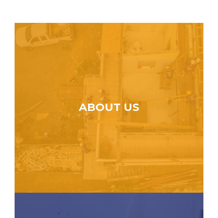
ABOUT US