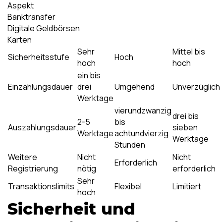
Aspekt
Banktransfer
Digitale Geldbörsen
Karten
Sehr
Mittel bis
Sicherheitsstufe
Hoch
hoch
hoch
ein bis
Einzahlungsdauer
drei
Umgehend
Unverzüglich
Werktage
vierundzwanzig
drei bis
2-5
bis
Auszahlungsdauer
sieben
Werktage
achtundvierzig
Werktage
Stunden
Weitere
Nicht
Nicht
Erforderlich
Registrierung
nötig
erforderlich
Sehr
Transaktionslimits
Flexibel
Limitiert
hoch
Sicherheit und