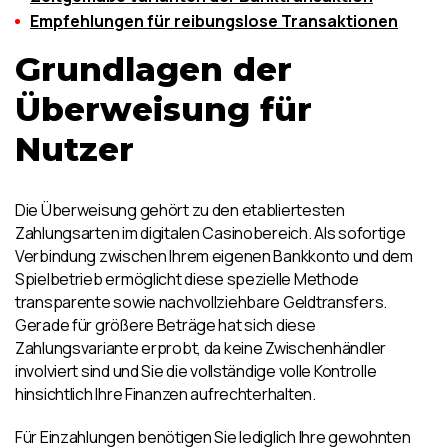
Empfehlungen für reibungslose Transaktionen
Grundlagen der
Überweisung für
Nutzer
Die Überweisung gehört zu den etabliertesten
Zahlungsarten im digitalen Casinobereich. Als sofortige
Verbindung zwischen Ihrem eigenen Bankkonto und dem
Spielbetrieb ermöglicht diese spezielle Methode
transparente sowie nachvollziehbare Geldtransfers.
Gerade für größere Beträge hat sich diese
Zahlungsvariante erprobt, da keine Zwischenhändler
involviert sind und Sie die vollständige volle Kontrolle
hinsichtlich Ihre Finanzen aufrechterhalten.
Für Einzahlungen benötigen Sie lediglich Ihre gewohnten