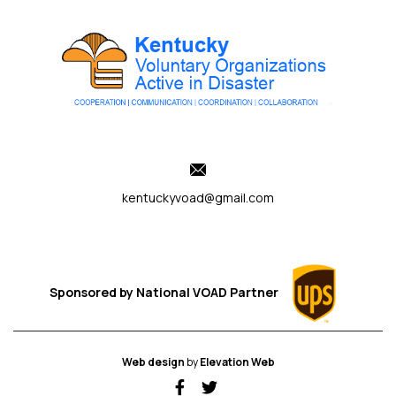
kentuckyvoad@gmail.com
Sponsored by
National VOAD
Partner
Web design
by
Elevation Web
fab fa-facebook-f
fab fa-twitter