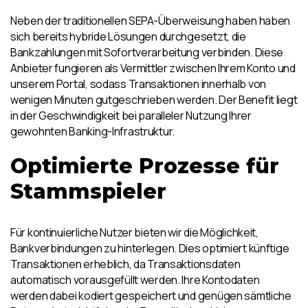
Neben der traditionellen SEPA-Überweisung haben haben
sich bereits hybride Lösungen durchgesetzt, die
Bankzahlungen mit Sofortverarbeitung verbinden. Diese
Anbieter fungieren als Vermittler zwischen Ihrem Konto und
unserem Portal, sodass Transaktionen innerhalb von
wenigen Minuten gutgeschrieben werden. Der Benefit liegt
in der Geschwindigkeit bei paralleler Nutzung Ihrer
gewohnten Banking-Infrastruktur.
Optimierte Prozesse für
Stammspieler
Für kontinuierliche Nutzer bieten wir die Möglichkeit,
Bankverbindungen zu hinterlegen. Dies optimiert künftige
Transaktionen erheblich, da Transaktionsdaten
automatisch vorausgefüllt werden. Ihre Kontodaten
werden dabei kodiert gespeichert und genügen sämtliche