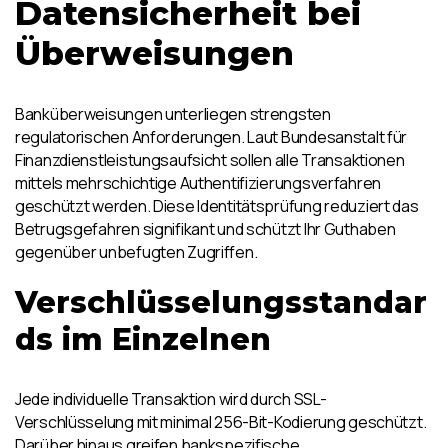
Datensicherheit bei
Überweisungen
Banküberweisungen unterliegen strengsten
regulatorischen Anforderungen. Laut Bundesanstalt für
Finanzdienstleistungsaufsicht sollen alle Transaktionen
mittels mehrschichtige Authentifizierungsverfahren
geschützt werden. Diese Identitätsprüfung reduziert das
Betrugsgefahren signifikant und schützt Ihr Guthaben
gegenüber unbefugten Zugriffen.
Verschlüsselungsstandar
ds im Einzelnen
Jede individuelle Transaktion wird durch SSL-
Verschlüsselung mit minimal 256-Bit-Kodierung geschützt.
Darüber hinaus greifen bankspezifische