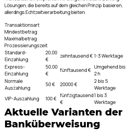
Lösungen, die bereits auf dem gleichen Prinzip basieren,
allerdings Echtzeitverarbeitung bieten.
Transaktionsart
Mindestbetrag
Maximalbetrag
Prozessierungszeit
Standard-
20,00
zehntausend €
1-3 Werktage
Einzahlung
€
Express-
50,00
Umgehend bis
fünftausend €
Einzahlung
€
2 h
Normale
2 bis 5
50 €
20000 €
Auszahlung
Werktage
fünfzigtausend
1 bis 3
VIP-Auszahlung
100 €
€
Werktage
Aktuelle Varianten der
Banküberweisung