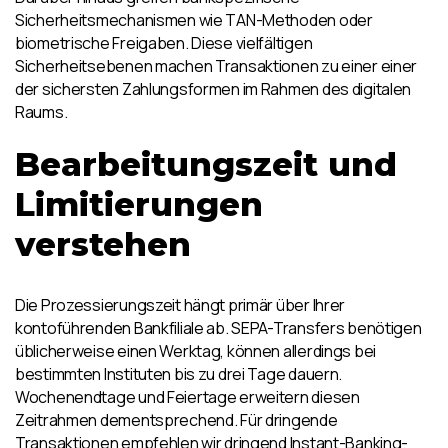
Sicherheitsmechanismen wie TAN-Methoden oder
biometrische Freigaben. Diese vielfältigen
Sicherheitsebenen machen Transaktionen zu einer einer
der sichersten Zahlungsformen im Rahmen des digitalen
Raums.
Bearbeitungszeit und
Limitierungen
verstehen
Die Prozessierungszeit hängt primär über Ihrer
kontoführenden Bankfiliale ab. SEPA-Transfers benötigen
üblicherweise einen Werktag, können allerdings bei
bestimmten Instituten bis zu drei Tage dauern.
Wochenendtage und Feiertage erweitern diesen
Zeitrahmen dementsprechend. Für dringende
Transaktionen empfehlen wir dringend Instant-Banking-